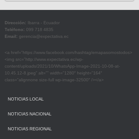
Dirección:
Ibarra - Ecuador
Teléfono:
099 718 4835
Email:
gerencia@expectativa.ec
<a href=”https://www.facebook.com/hashtag/emapasomostodos>
<img src=”http://www.expectativa.ec/wp-
content/uploads/2021/10/WhatsApp-Image-2021-10-08-at-
10.45.12-8.jpeg” alt=”” width=”1280″ height=”164″
class=”alignnone size-full wp-image-32500″ /></a>
NOTICIAS LOCAL
NOTICIAS NACIONAL
NOTICIAS REGIONAL