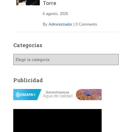
Torre
6 agosto, 2026
By
Administrador
|
0 Comments
Categorías
C
a
t
e
Publicidad
g
o
r
í
a
s