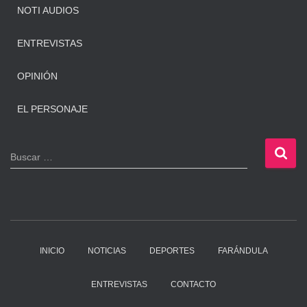
NOTI AUDIOS
ENTREVISTAS
OPINIÓN
EL PERSONAJE
B
Buscar …
u
s
c
a
r
:
INICIO
NOTICIAS
DEPORTES
FARÁNDULA
ENTREVISTAS
CONTACTO