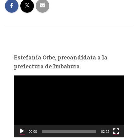
Estefanía Orbe, precandidata a la
prefectura de Imbabura
R
e
p
r
o
d
u
c
00:00
02:22
t