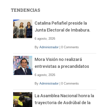
o
r
TENDENCIAS
d
e
v
Catalina Peñafiel preside la
í
Junta Electoral de Imbabura.
d
e
6 agosto, 2026
o
By
Administrador
|
0 Comments
Mora Visión no realizará
entrevistas a precandidatos
6 agosto, 2026
By
Administrador
|
0 Comments
La Asamblea Nacional honra la
trayectoria de Asdrúbal de la