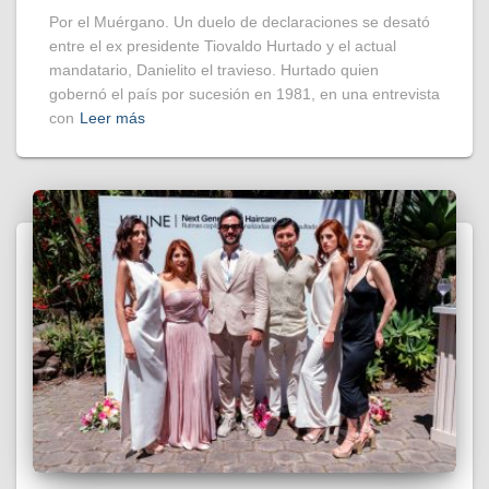
Por el Muérgano. Un duelo de declaraciones se desató
entre el ex presidente Tiovaldo Hurtado y el actual
mandatario, Danielito el travieso. Hurtado quien
gobernó el país por sucesión en 1981, en una entrevista
con
Leer más