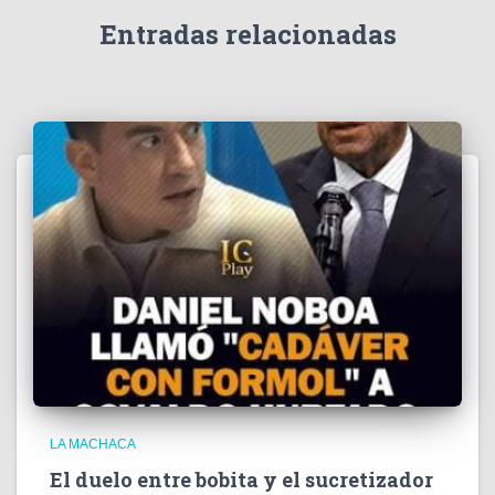
d
e
Entradas relacionadas
o
LA MACHACA
El duelo entre bobita y el sucretizador