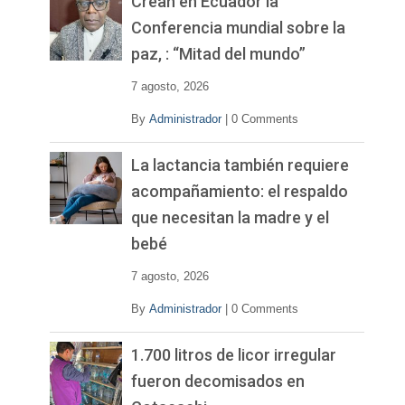
Crean en Ecuador la
í
Conferencia mundial sobre la
d
paz, : “Mitad del mundo”
e
o
7 agosto, 2026
By
Administrador
|
0 Comments
La lactancia también requiere
acompañamiento: el respaldo
que necesitan la madre y el
bebé
7 agosto, 2026
By
Administrador
|
0 Comments
1.700 litros de licor irregular
fueron decomisados en