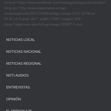
<a href=”https://www.facebook.com/hashtag/emapasomostodos>
<img src=”http://www.expectativa.ec/wp-
content/uploads/2021/10/WhatsApp-Image-2021-10-08-at-
10.45.12-8.jpeg” alt=”” width=”1280″ height=”164″
class=”alignnone size-full wp-image-32500″ /></a>
NOTICIAS LOCAL
NOTICIAS NACIONAL
NOTICIAS REGIONAL
NOTI AUDIOS
ENTREVISTAS
OPINIÓN