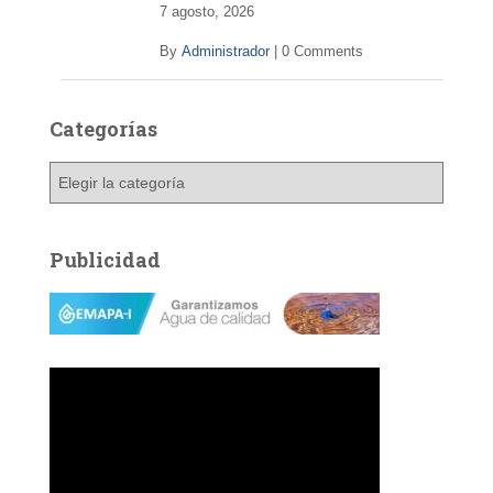
7 agosto, 2026
By
Administrador
|
0 Comments
Categorías
C
a
t
e
Publicidad
g
o
r
í
a
s