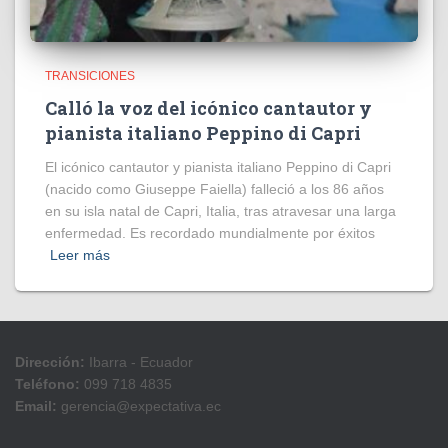
TRANSICIONES
Calló la voz del icónico cantautor y
pianista italiano Peppino di Capri
El icónico cantautor y pianista italiano Peppino di Capri
(nacido como Giuseppe Faiella) falleció a los 86 años
en su isla natal de Capri, Italia, tras atravesar una larga
enfermedad. Es recordado mundialmente por éxitos
Leer más
Dirección:
Ibarra - Ecuador
Teléfono:
099 718 4835
Email:
gerencia@expectativa.ec