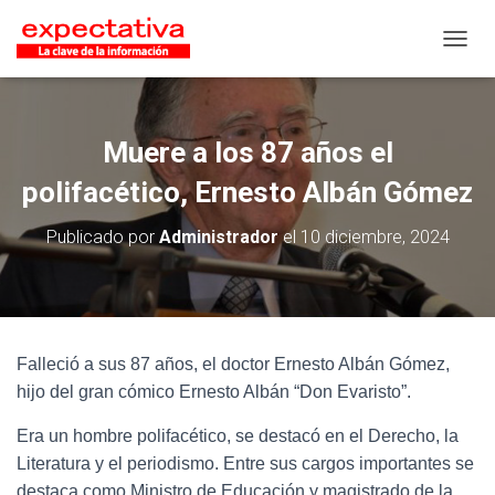
CAMB
Muere a los 87 años el
polifacético, Ernesto Albán Gómez
Publicado por
Administrador
el
10 diciembre, 2024
Falleció a sus 87 años, el doctor Ernesto Albán Gómez,
hijo del gran cómico Ernesto Albán “Don Evaristo”.
Era un hombre polifacético, se destacó en el Derecho, la
Literatura y el periodismo. Entre sus cargos importantes se
destaca como Ministro de Educación y magistrado de la