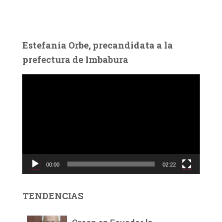
Estefanía Orbe, precandidata a la
prefectura de Imbabura
R
e
p
r
o
d
u
c
00:00
02:22
t
o
r
TENDENCIAS
d
e
v