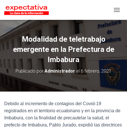
CAMB
Modalidad de teletrabajo
emergente en la Prefectura de
Imbabura
Publicado por
Administrador
el
6 febrero, 2021
Debido al incremento de contagios del Covid-19
registrados en el territorio ecuatoriano y en la provincia de
Imbabura, con la finalidad de precautelar la salud, el
prefecto de Imbabura, Pablo Jurado, expidió las directrices