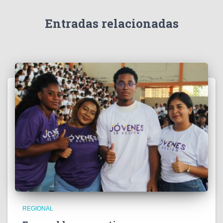
d
e
Entradas relacionadas
o
REGIONAL