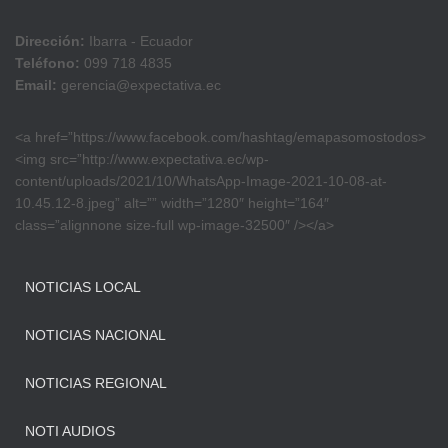
Dirección:
Ibarra - Ecuador
Teléfono:
099 718 4835
Email:
gerencia@expectativa.ec
<a href=”https://www.facebook.com/hashtag/emapasomostodos>
<img src=”http://www.expectativa.ec/wp-
content/uploads/2021/10/WhatsApp-Image-2021-10-08-at-
10.45.12-8.jpeg” alt=”” width=”1280″ height=”164″
class=”alignnone size-full wp-image-32500″ /></a>
NOTICIAS LOCAL
NOTICIAS NACIONAL
NOTICIAS REGIONAL
NOTI AUDIOS