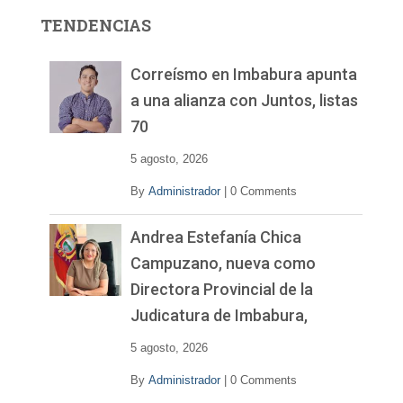
r
TENDENCIAS
d
e
v
Correísmo en Imbabura apunta
í
a una alianza con Juntos, listas
d
70
e
o
5 agosto, 2026
By
Administrador
|
0 Comments
Andrea Estefanía Chica
Campuzano, nueva como
Directora Provincial de la
Judicatura de Imbabura,
5 agosto, 2026
By
Administrador
|
0 Comments