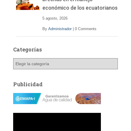
económico de los ecuatorianos
5 agosto, 2026
By
Administrador
|
0 Comments
Categorías
C
a
t
e
Publicidad
g
o
r
í
a
s