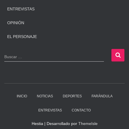
ENTREVISTAS
OPINIÓN
EL PERSONAJE
B
Buscar …
u
s
c
a
r
:
INICIO
NOTICIAS
DEPORTES
FARÁNDULA
ENTREVISTAS
CONTACTO
Hestia | Desarrollado por
ThemeIsle