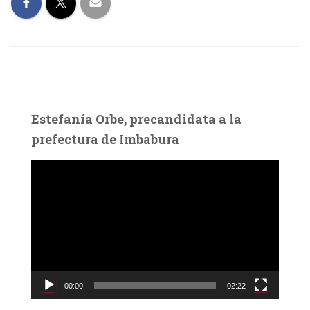
Estefanía Orbe, precandidata a la
prefectura de Imbabura
R
e
p
r
o
d
u
c
00:00
02:22
t
o