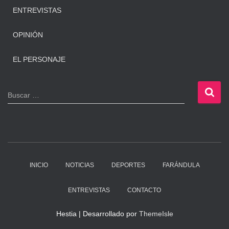
ENTREVISTAS
OPINIÓN
EL PERSONAJE
B
Buscar …
u
s
c
a
r
:
INICIO
NOTICIAS
DEPORTES
FARÁNDULA
ENTREVISTAS
CONTACTO
Hestia | Desarrollado por
ThemeIsle