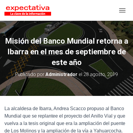
CAMB
Misión del Banco Mundial retorna a
Ibarra en el mes de septiembre de
este año
Publicado por
Administrador
el
28 agosto, 2019
La alcaldesa de Ibarra, Andrea Scacco propuso al Banco
Mundial que se replantee el proyecto del Anillo Vial y que
vuelva a la tesis original que era la ampliación del puente
de Los Molinos y la ampliación de la vía a Yahuarcocha.