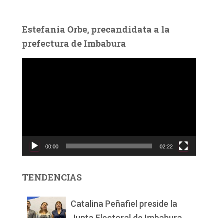
Estefanía Orbe, precandidata a la
prefectura de Imbabura
R
e
p
r
o
d
u
c
00:00
02:22
t
o
r
TENDENCIAS
d
e
v
Catalina Peñafiel preside la
í
Junta Electoral de Imbabura.