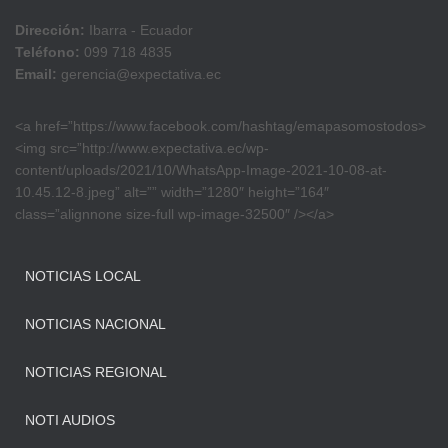
Dirección:
Ibarra - Ecuador
Teléfono:
099 718 4835
Email:
gerencia@expectativa.ec
<a href=”https://www.facebook.com/hashtag/emapasomostodos>
<img src=”http://www.expectativa.ec/wp-
content/uploads/2021/10/WhatsApp-Image-2021-10-08-at-
10.45.12-8.jpeg” alt=”” width=”1280″ height=”164″
class=”alignnone size-full wp-image-32500″ /></a>
NOTICIAS LOCAL
NOTICIAS NACIONAL
NOTICIAS REGIONAL
NOTI AUDIOS