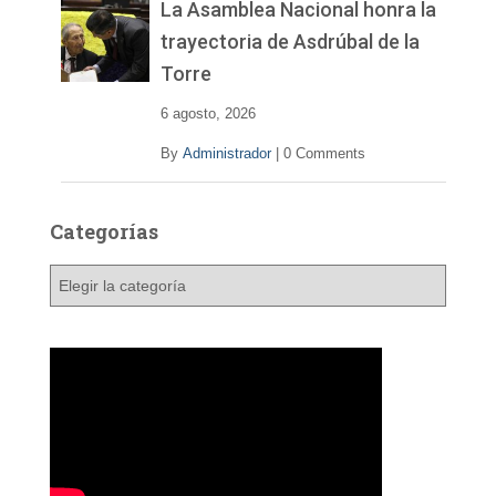
La Asamblea Nacional honra la
trayectoria de Asdrúbal de la
Torre
6 agosto, 2026
By
Administrador
|
0 Comments
Categorías
C
a
t
e
g
o
r
í
a
s