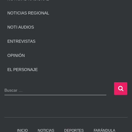
NOTICIAS REGIONAL
NOTI AUDIOS
ENTREVISTAS
OPINIÓN
EL PERSONAJE
B
Buscar …
u
s
c
a
r
:
INICIO
NOTICIAS
DEPORTES
FARÁNDULA