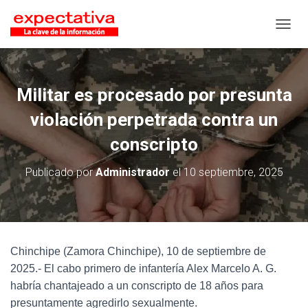
CAMB
Militar es procesado por presunta
violación perpetrada contra un
conscripto
Publicado por
Administrador
el
10 septiembre, 2025
Chinchipe (Zamora Chinchipe), 10 de septiembre de
2025.- El cabo primero de infantería Alex Marcelo A. G.
habría chantajeado a un conscripto de 18 años para
presuntamente agredirlo sexualmente.