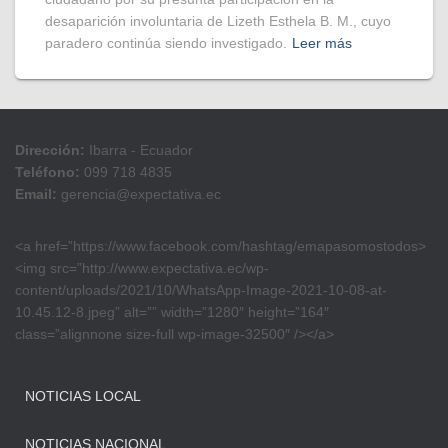
desaparición involuntaria de Lizeth Esthela B. M., cuyo
paradero continúa siendo investigado.
Leer más
Dirección:
Ibarra - Ecuador
Teléfono:
099 718 4835
Email:
gerencia@expectativa.ec
<a href=”https://www.facebook.com/hashtag/emapasomostodos>
<img src=”http://www.expectativa.ec/wp-
content/uploads/2021/10/WhatsApp-Image-2021-10-08-at-
10.45.12-8.jpeg” alt=”” width=”1280″ height=”164″
class=”alignnone size-full wp-image-32500″ /></a>
NOTICIAS LOCAL
NOTICIAS NACIONAL