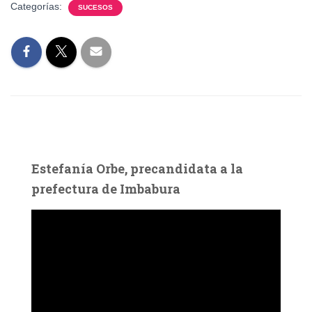
Categorías:
SUCESOS
Estefanía Orbe, precandidata a la
prefectura de Imbabura
R
e
p
r
o
d
u