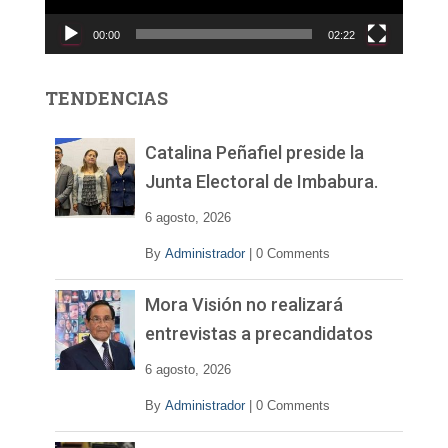
c
00:00
02:22
t
o
r
TENDENCIAS
d
e
v
Catalina Peñafiel preside la
í
Junta Electoral de Imbabura.
d
e
6 agosto, 2026
o
By
Administrador
|
0 Comments
Mora Visión no realizará
entrevistas a precandidatos
6 agosto, 2026
By
Administrador
|
0 Comments