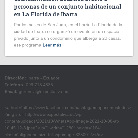
personas de un conjunto habitacional
en La Florida de Ibarra.
Por los bailes de San Juan, en el barrio La Florida de la
ciudad de Ibarra se organizó un evento en un espacio
privado junto a un condominio que alberga a 20 casas,
ese programa
Leer más
Dirección:
Ibarra - Ecuador
Teléfono:
099 718 4835
Email:
gerencia@expectativa.ec
<a href=”https://www.facebook.com/hashtag/emapasomostodos>
<img src=”http://www.expectativa.ec/wp-
content/uploads/2021/10/WhatsApp-Image-2021-10-08-at-
10.45.12-8.jpeg” alt=”” width=”1280″ height=”164″
class=”alignnone size-full wp-image-32500″ /></a>