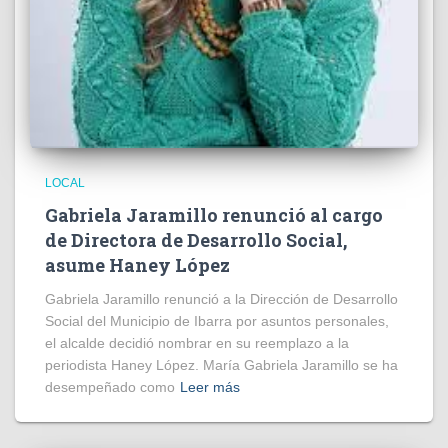
LOCAL
Gabriela Jaramillo renunció al cargo
de Directora de Desarrollo Social,
asume Haney López
Gabriela Jaramillo renunció a la Dirección de Desarrollo
Social del Municipio de Ibarra por asuntos personales,
el alcalde decidió nombrar en su reemplazo a la
periodista Haney López. María Gabriela Jaramillo se ha
desempeñado como
Leer más