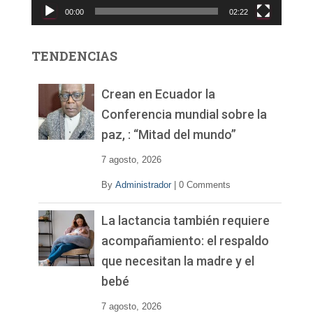
00:00
02:22
t
o
r
TENDENCIAS
d
e
v
Crean en Ecuador la
í
Conferencia mundial sobre la
d
paz, : “Mitad del mundo”
e
o
7 agosto, 2026
By
Administrador
|
0 Comments
La lactancia también requiere
acompañamiento: el respaldo
que necesitan la madre y el
bebé
7 agosto, 2026