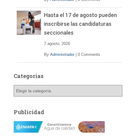
Hasta el 17 de agosto pueden
inscribirse las candidaturas
seccionales
7 agosto, 2026
By
Administrador
|
0 Comments
Categorías
C
a
t
e
Publicidad
g
o
r
í