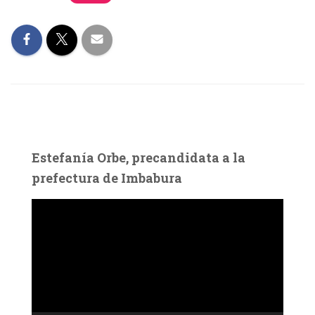
Estefanía Orbe, precandidata a la
prefectura de Imbabura
R
e
p
r
o
d
u
c