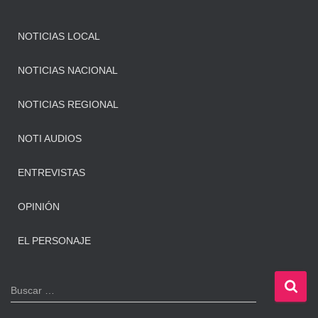
NOTICIAS LOCAL
NOTICIAS NACIONAL
NOTICIAS REGIONAL
NOTI AUDIOS
ENTREVISTAS
OPINIÓN
EL PERSONAJE
B
Buscar …
u
s