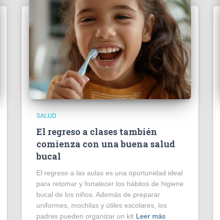
SALUD
El regreso a clases también
comienza con una buena salud
bucal
El regreso a las aulas es una oportunidad ideal
para retomar y fortalecer los hábitos de higiene
bucal de los niños. Además de preparar
uniformes, mochilas y útiles escolares, los
padres pueden organizar un kit
Leer más