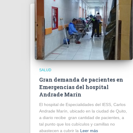
SALUD
Gran demanda de pacientes en
Emergencias del hospital
Andrade Marín
El hospital de Especialidades del IESS, Carlos
Andrade Marín, ubicado en la ciudad de Quito,
a diario recibe gran cantidad de pacientes, a
tal punto que los cubículos y camillas no
abastecen a cubrir la
Leer más