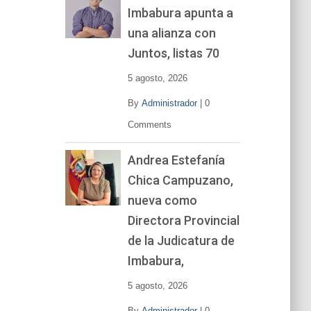
Imbabura apunta a
e
v
una alianza con
í
Juntos, listas 70
d
e
5 agosto, 2026
o
By
Administrador
|
0
Comments
Andrea Estefanía
Chica Campuzano,
nueva como
Directora Provincial
de la Judicatura de
Imbabura,
5 agosto, 2026
By
Administrador
|
0