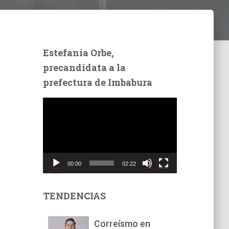
Estefanía Orbe,
precandidata a la
prefectura de Imbabura
R
e
p
r
o
d
00:00
02:22
u
c
t
TENDENCIAS
o
r
Correísmo en
d