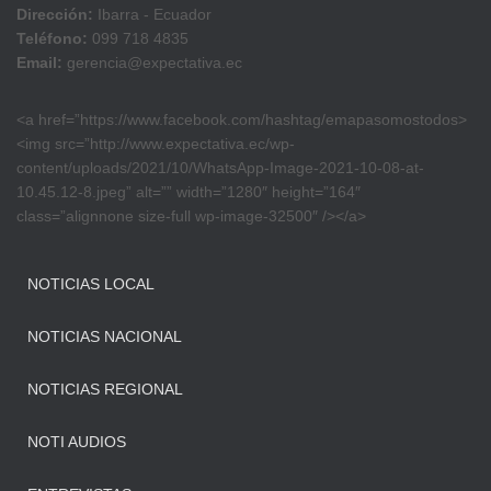
Dirección:
Ibarra - Ecuador
Teléfono:
099 718 4835
Email:
gerencia@expectativa.ec
<a href=”https://www.facebook.com/hashtag/emapasomostodos>
<img src=”http://www.expectativa.ec/wp-
content/uploads/2021/10/WhatsApp-Image-2021-10-08-at-
10.45.12-8.jpeg” alt=”” width=”1280″ height=”164″
class=”alignnone size-full wp-image-32500″ /></a>
NOTICIAS LOCAL
NOTICIAS NACIONAL
NOTICIAS REGIONAL
NOTI AUDIOS