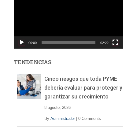
p
r
o
d
u
c
00:00
02:22
t
o
r
TENDENCIAS
d
e
v
Cinco riesgos que toda PYME
í
debería evaluar para proteger y
d
garantizar su crecimiento
e
o
8 agosto, 2026
By
Administrador
|
0 Comments