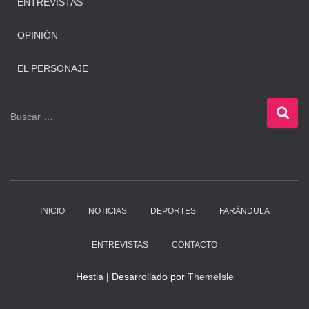
ENTREVISTAS
OPINIÓN
EL PERSONAJE
B
Buscar …
u
s
c
a
r
:
INICIO
NOTICIAS
DEPORTES
FARÁNDULA
ENTREVISTAS
CONTACTO
Hestia | Desarrollado por
ThemeIsle