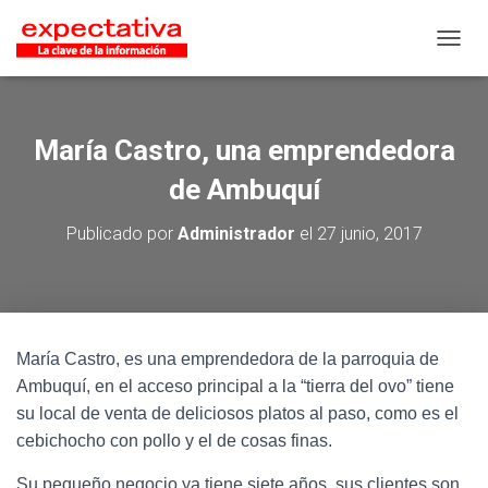
CAMB
María Castro, una emprendedora
de Ambuquí
Publicado por
Administrador
el
27 junio, 2017
María Castro, es una emprendedora de la parroquia de
Ambuquí, en el acceso principal a la “tierra del ovo” tiene
su local de venta de deliciosos platos al paso, como es el
cebichocho con pollo y el de cosas finas.
Su pequeño negocio ya tiene siete años, sus clientes son