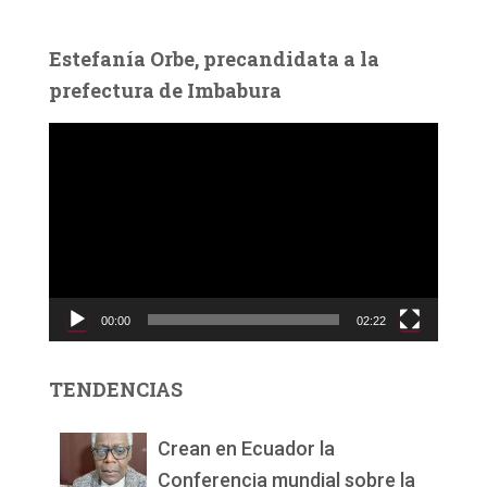
Estefanía Orbe, precandidata a la
prefectura de Imbabura
R
e
p
r
o
d
u
c
00:00
02:22
t
o
r
TENDENCIAS
d
e
v
Crean en Ecuador la
í
Conferencia mundial sobre la