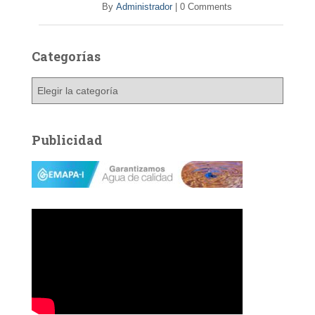
By
Administrador
|
0 Comments
Categorías
C
a
t
e
Publicidad
g
o
r
í
a
s