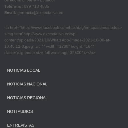
Dirección:
Ibarra - Ecuador
Teléfono:
099 718 4835
Email:
gerencia@expectativa.ec
<a href=”https://www.facebook.com/hashtag/emapasomostodos>
<img src=”http://www.expectativa.ec/wp-
content/uploads/2021/10/WhatsApp-Image-2021-10-08-at-
10.45.12-8.jpeg” alt=”” width=”1280″ height=”164″
class=”alignnone size-full wp-image-32500″ /></a>
NOTICIAS LOCAL
NOTICIAS NACIONAL
NOTICIAS REGIONAL
NOTI AUDIOS
ENTREVISTAS