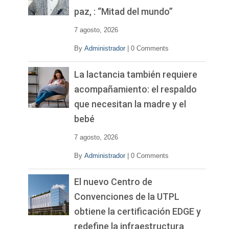
d
paz, : “Mitad del mundo”
e
o
7 agosto, 2026
By
Administrador
|
0 Comments
La lactancia también requiere
acompañamiento: el respaldo
que necesitan la madre y el
bebé
7 agosto, 2026
By
Administrador
|
0 Comments
El nuevo Centro de
Convenciones de la UTPL
obtiene la certificación EDGE y
redefine la infraestructura