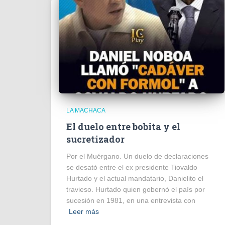
LA MACHACA
El duelo entre bobita y el
sucretizador
Por el Muérgano. Un duelo de declaraciones
se desató entre el ex presidente Tiovaldo
Hurtado y el actual mandatario, Danielito el
travieso. Hurtado quien gobernó el país por
sucesión en 1981, en una entrevista con
Leer más