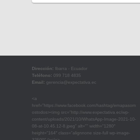
Dirección:
Ibarra - Ecuador
Teléfono:
099 718 4835
Email:
gerencia@expectativa.ec
<a
href=”https://www.facebook.com/hashtag/emapasom
ostodos><img src=”http://www.expectativa.ec/wp-
content/uploads/2021/10/WhatsApp-Image-2021-10-
08-at-10.45.12-8.jpeg” alt=”” width=”1280″
height=”164″ class=”alignnone size-full wp-image-
32500″ /></a>