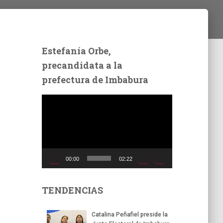
Estefanía Orbe,
precandidata a la
prefectura de Imbabura
R
e
p
r
o
d
00:00
02:22
u
c
t
TENDENCIAS
o
r
Catalina Peñafiel preside la
d