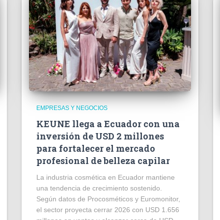
EMPRESAS Y NEGOCIOS
KEUNE llega a Ecuador con una
inversión de USD 2 millones
para fortalecer el mercado
profesional de belleza capilar
La industria cosmética en Ecuador mantiene
una tendencia de crecimiento sostenido.
Según datos de Procosméticos y Euromonitor,
el sector proyecta cerrar 2026 con USD 1.656