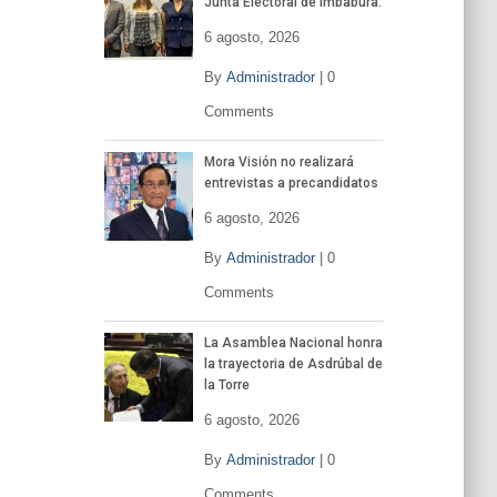
Junta Electoral de Imbabura.
e
6 agosto, 2026
v
í
By
Administrador
|
0
d
Comments
e
o
Mora Visión no realizará
entrevistas a precandidatos
6 agosto, 2026
By
Administrador
|
0
Comments
La Asamblea Nacional honra
la trayectoria de Asdrúbal de
la Torre
6 agosto, 2026
By
Administrador
|
0
Comments