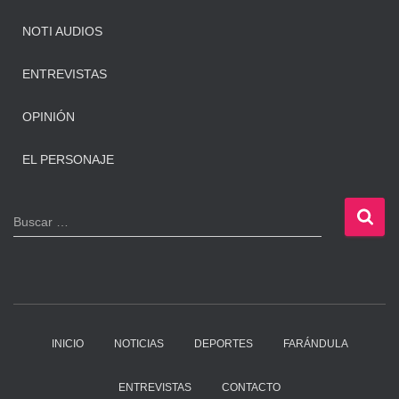
NOTI AUDIOS
ENTREVISTAS
OPINIÓN
EL PERSONAJE
B
Buscar …
u
s
c
a
r
:
INICIO
NOTICIAS
DEPORTES
FARÁNDULA
ENTREVISTAS
CONTACTO