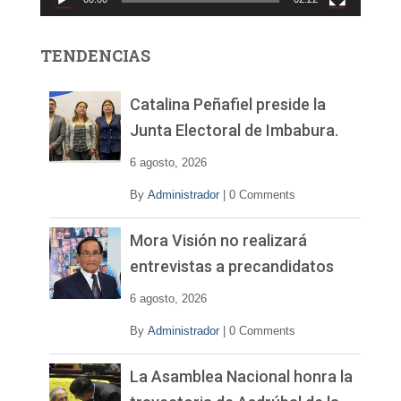
t
o
r
TENDENCIAS
d
e
v
Catalina Peñafiel preside la
í
Junta Electoral de Imbabura.
d
e
6 agosto, 2026
o
By
Administrador
|
0 Comments
Mora Visión no realizará
entrevistas a precandidatos
6 agosto, 2026
By
Administrador
|
0 Comments
La Asamblea Nacional honra la