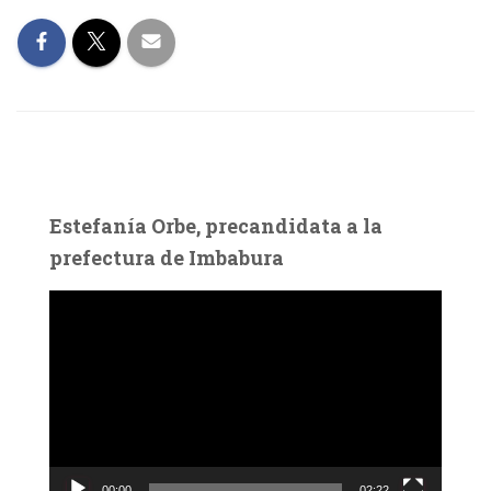
Estefanía Orbe, precandidata a la
prefectura de Imbabura
R
e
p
r
o
d
u
c
00:00
02:22