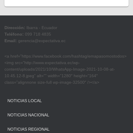
Dirección:
Ibarra - Ecuador
Teléfono:
099 718 4835
Email:
gerencia@expectativa.ec
<a href=”https://www.facebook.com/hashtag/emapasomostodos>
<img src=”http://www.expectativa.ec/wp-
content/uploads/2021/10/WhatsApp-Image-2021-10-08-at-
10.45.12-8.jpeg” alt=”” width=”1280″ height=”164″
class=”alignnone size-full wp-image-32500″ /></a>
NOTICIAS LOCAL
NOTICIAS NACIONAL
NOTICIAS REGIONAL