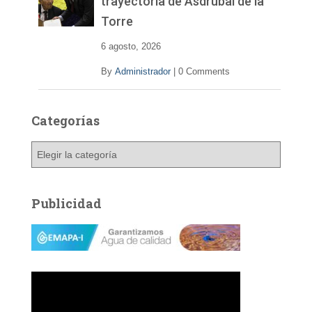
trayectoria de Asdrúbal de la
Torre
6 agosto, 2026
By
Administrador
|
0 Comments
Categorías
C
a
t
e
Publicidad
g
o
r
í
a
s