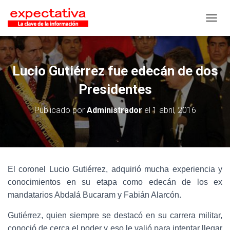
CAMB
Lucio Gutiérrez fue edecán de dos
Presidentes
Publicado por
Administrador
el
1 abril, 2016
El coronel Lucio Gutiérrez, adquirió mucha experiencia y
conocimientos en su etapa como edecán de los ex
mandatarios Abdalá Bucaram y Fabián Alarcón.
Gutiérrez, quien siempre se destacó en su carrera militar,
conoció de cerca el poder y eso le valió para intentar llegar