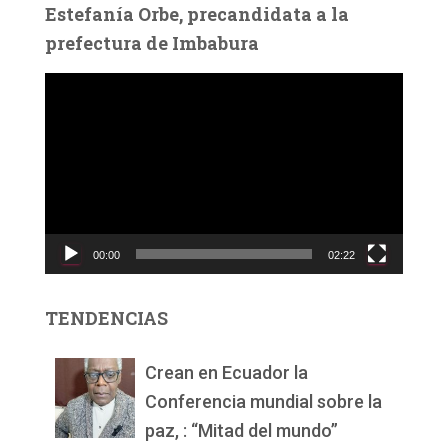
Estefanía Orbe, precandidata a la
prefectura de Imbabura
R
e
p
r
o
d
u
c
00:00
02:22
t
o
r
TENDENCIAS
d
e
v
Crean en Ecuador la
í
Conferencia mundial sobre la
d
paz, : “Mitad del mundo”
e