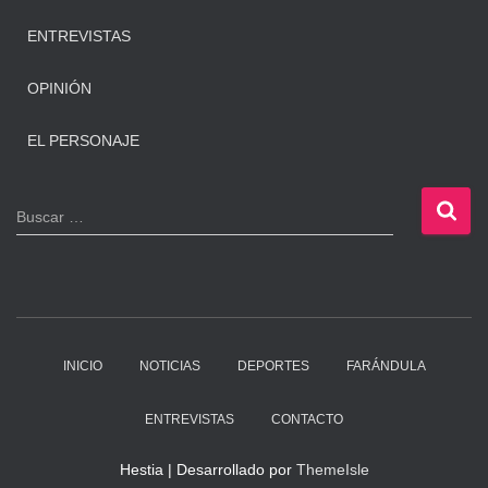
ENTREVISTAS
OPINIÓN
EL PERSONAJE
B
Buscar …
u
s
c
a
r
:
INICIO
NOTICIAS
DEPORTES
FARÁNDULA
ENTREVISTAS
CONTACTO
Hestia | Desarrollado por
ThemeIsle