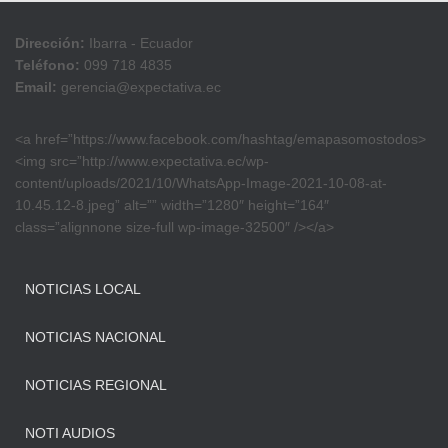
Dirección:
Ibarra - Ecuador
Teléfono:
099 718 4835
Email:
gerencia@expectativa.ec
<a href=”https://www.facebook.com/hashtag/emapasomostodos>
<img src=”http://www.expectativa.ec/wp-
content/uploads/2021/10/WhatsApp-Image-2021-10-08-at-
10.45.12-8.jpeg” alt=”” width=”1280″ height=”164″
class=”alignnone size-full wp-image-32500″ /></a>
NOTICIAS LOCAL
NOTICIAS NACIONAL
NOTICIAS REGIONAL
NOTI AUDIOS