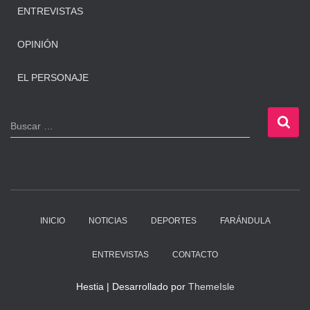
ENTREVISTAS
OPINIÓN
EL PERSONAJE
B
Buscar …
u
s
c
a
r
:
INICIO
NOTICIAS
DEPORTES
FARÁNDULA
ENTREVISTAS
CONTACTO
Hestia | Desarrollado por
ThemeIsle