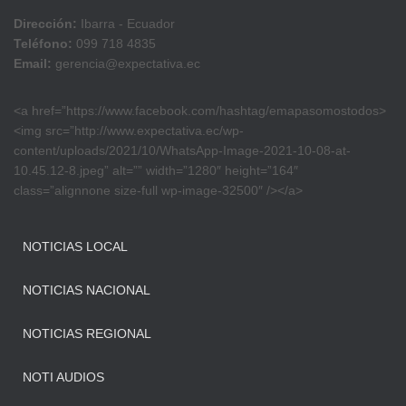
Dirección:
Ibarra - Ecuador
Teléfono:
099 718 4835
Email:
gerencia@expectativa.ec
<a href=”https://www.facebook.com/hashtag/emapasomostodos>
<img src=”http://www.expectativa.ec/wp-
content/uploads/2021/10/WhatsApp-Image-2021-10-08-at-
10.45.12-8.jpeg” alt=”” width=”1280″ height=”164″
class=”alignnone size-full wp-image-32500″ /></a>
NOTICIAS LOCAL
NOTICIAS NACIONAL
NOTICIAS REGIONAL
NOTI AUDIOS