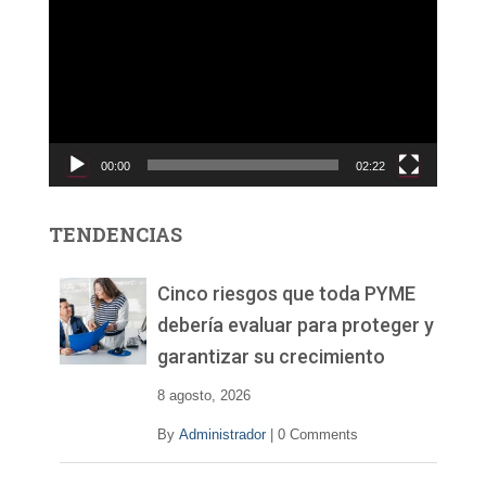
e
p
r
o
d
u
c
00:00
02:22
t
o
r
TENDENCIAS
d
e
v
Cinco riesgos que toda PYME
í
debería evaluar para proteger y
d
garantizar su crecimiento
e
o
8 agosto, 2026
By
Administrador
|
0 Comments