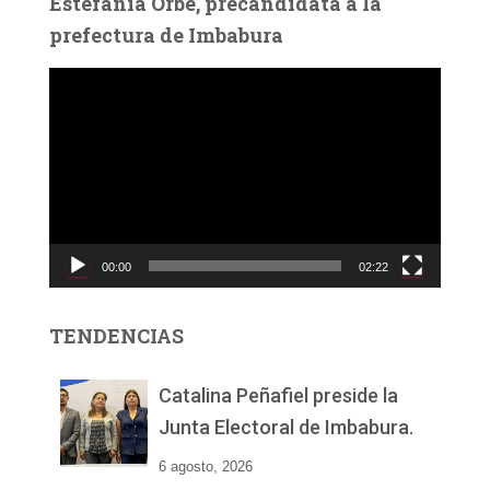
Estefanía Orbe, precandidata a la
prefectura de Imbabura
R
e
p
r
o
d
u
c
00:00
02:22
t
o
r
TENDENCIAS
d
e
v
Catalina Peñafiel preside la
í
Junta Electoral de Imbabura.
d
e
6 agosto, 2026
o