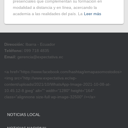
presenciales que complementan su formación en
modalidad a distancia y en línea, acercando la
academia a las realidades del país. La
Leer más
Dirección:
Ibarra - Ecuador
Teléfono:
099 718 4835
Email:
gerencia@expectativa.ec
<a href=”https://www.facebook.com/hashtag/emapasomostodos>
<img src=”http://www.expectativa.ec/wp-
content/uploads/2021/10/WhatsApp-Image-2021-10-08-at-
10.45.12-8.jpeg” alt=”” width=”1280″ height=”164″
class=”alignnone size-full wp-image-32500″ /></a>
NOTICIAS LOCAL