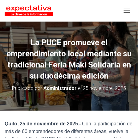
CAMB
La PUCE promueve el
emprendimiento local mediante su
tradicional Feria Maki Solidaria en
su duodécima edición
Publicado por
Administrador
el
25 noviembre, 2025
Quito, 25 de noviembre de 2025.-
Con la participación de
más de 60 emprendedores de diferentes áreas, vuelve la