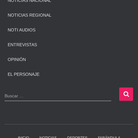
NOTICIAS NACIONAL
NOTICIAS REGIONAL
NOTI AUDIOS
ENTREVISTAS
OPINIÓN
EL PERSONAJE
B
Buscar …
u
s
c
a
r
: