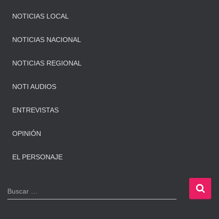
NOTICIAS LOCAL
NOTICIAS NACIONAL
NOTICIAS REGIONAL
NOTI AUDIOS
ENTREVISTAS
OPINIÓN
EL PERSONAJE
B
Buscar …
u
s