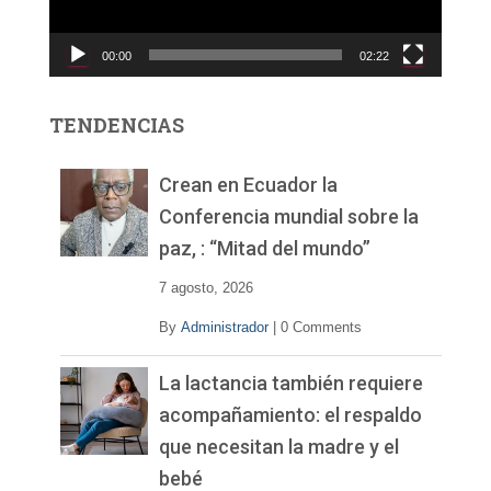
u
c
00:00
02:22
t
o
r
TENDENCIAS
d
e
v
Crean en Ecuador la
í
Conferencia mundial sobre la
d
paz, : “Mitad del mundo”
e
o
7 agosto, 2026
By
Administrador
|
0 Comments
La lactancia también requiere
acompañamiento: el respaldo
que necesitan la madre y el
bebé