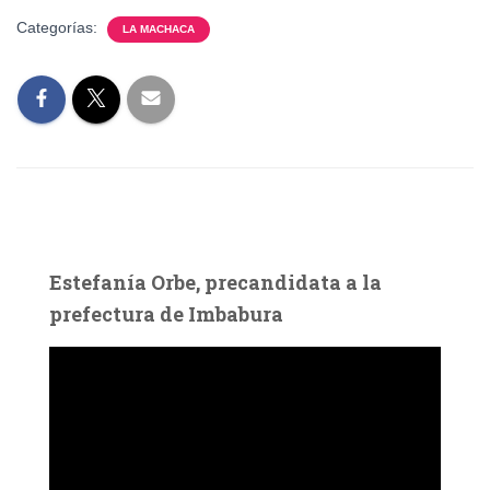
Categorías:
LA MACHACA
Estefanía Orbe, precandidata a la
prefectura de Imbabura
R
e
p
r
o
d