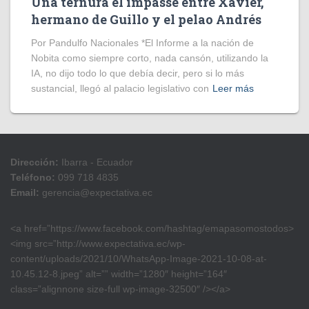
Una ternura el impasse entre Xavier,
hermano de Guillo y el pelao Andrés
Por Pandulfo Nacionales *El Informe a la nación de
Nobita como siempre corto, nada cansón, utilizando la
IA, no dijo todo lo que debía decir, pero si lo más
sustancial, llegó al palacio legislativo con
Leer más
Dirección:
Ibarra - Ecuador
Teléfono:
099 718 4835
Email:
gerencia@expectativa.ec
<a href=”https://www.facebook.com/hashtag/emapasomostodos>
<img src=”http://www.expectativa.ec/wp-
content/uploads/2021/10/WhatsApp-Image-2021-10-08-at-
10.45.12-8.jpeg” alt=”” width=”1280″ height=”164″
class=”alignnone size-full wp-image-32500″ /></a>