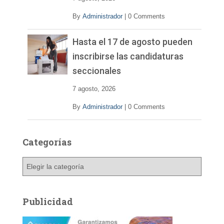
By
Administrador
|
0 Comments
Hasta el 17 de agosto pueden
inscribirse las candidaturas
seccionales
7 agosto, 2026
By
Administrador
|
0 Comments
Categorías
C
a
t
e
Publicidad
g
o