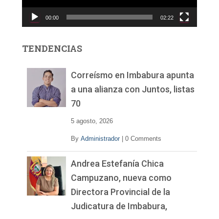
c
00:00
02:22
t
o
r
TENDENCIAS
d
e
v
Correísmo en Imbabura apunta
í
a una alianza con Juntos, listas
d
70
e
o
5 agosto, 2026
By
Administrador
|
0 Comments
Andrea Estefanía Chica
Campuzano, nueva como
Directora Provincial de la
Judicatura de Imbabura,