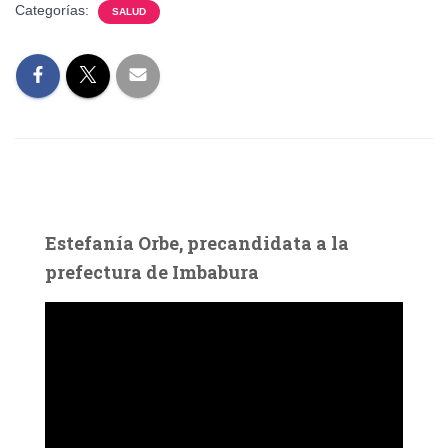
Categorías:
SALUD
Estefanía Orbe, precandidata a la
prefectura de Imbabura
R
e
p
r
o
d
u