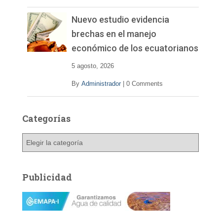
Nuevo estudio evidencia
brechas en el manejo
económico de los ecuatorianos
5 agosto, 2026
By
Administrador
|
0 Comments
Categorías
C
a
t
e
Publicidad
g
o
r
í