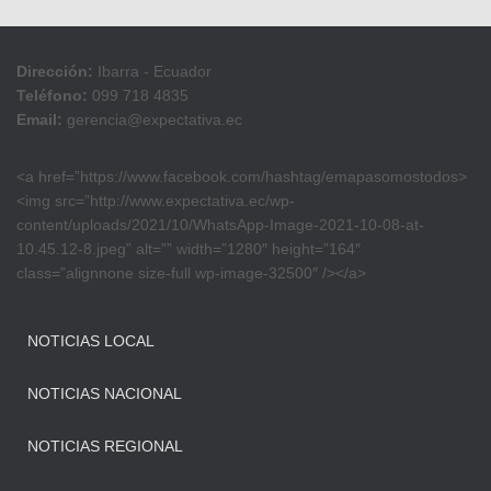
Dirección:
Ibarra - Ecuador
Teléfono:
099 718 4835
Email:
gerencia@expectativa.ec
<a href=”https://www.facebook.com/hashtag/emapasomostodos>
<img src=”http://www.expectativa.ec/wp-
content/uploads/2021/10/WhatsApp-Image-2021-10-08-at-
10.45.12-8.jpeg” alt=”” width=”1280″ height=”164″
class=”alignnone size-full wp-image-32500″ /></a>
NOTICIAS LOCAL
NOTICIAS NACIONAL
NOTICIAS REGIONAL