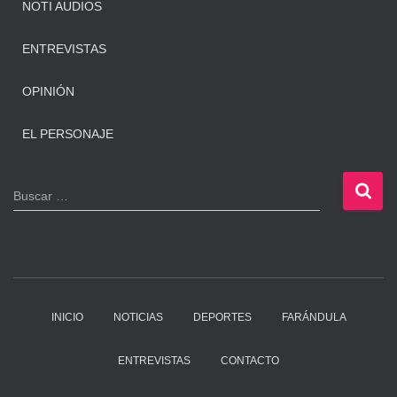
NOTI AUDIOS
ENTREVISTAS
OPINIÓN
EL PERSONAJE
B
Buscar …
u
s
c
a
r
:
INICIO
NOTICIAS
DEPORTES
FARÁNDULA
ENTREVISTAS
CONTACTO