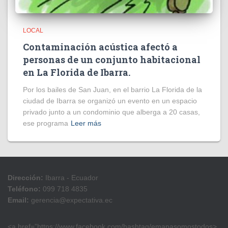
LOCAL
Contaminación acústica afectó a
personas de un conjunto habitacional
en La Florida de Ibarra.
Por los bailes de San Juan, en el barrio La Florida de la
ciudad de Ibarra se organizó un evento en un espacio
privado junto a un condominio que alberga a 20 casas,
ese programa
Leer más
Dirección:
Ibarra - Ecuador
Teléfono:
099 718 4835
Email:
gerencia@expectativa.ec
<a href=”https://www.facebook.com/hashtag/emapasomostodos>