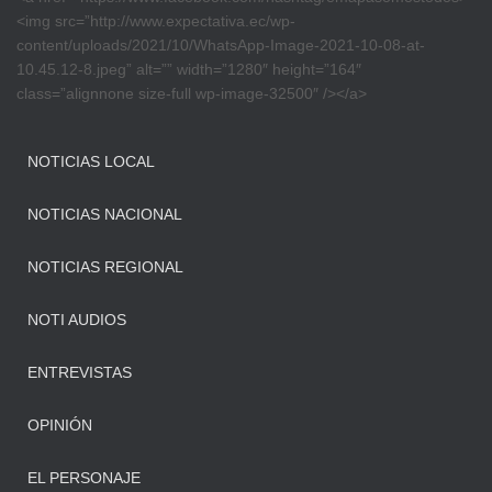
<img src=”http://www.expectativa.ec/wp-
content/uploads/2021/10/WhatsApp-Image-2021-10-08-at-
10.45.12-8.jpeg” alt=”” width=”1280″ height=”164″
class=”alignnone size-full wp-image-32500″ /></a>
NOTICIAS LOCAL
NOTICIAS NACIONAL
NOTICIAS REGIONAL
NOTI AUDIOS
ENTREVISTAS
OPINIÓN
EL PERSONAJE