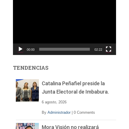
R
e
p
r
o
d
u
c
00:00
02:22
t
o
r
TENDENCIAS
d
e
v
Catalina Peñafiel preside la
í
Junta Electoral de Imbabura.
d
e
6 agosto, 2026
o
By
Administrador
|
0 Comments
Mora Visión no realizará