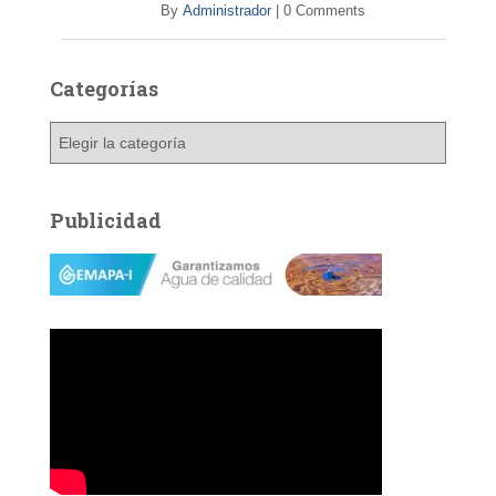
By
Administrador
|
0 Comments
Categorías
C
a
t
e
Publicidad
g
o
r
í
a
s