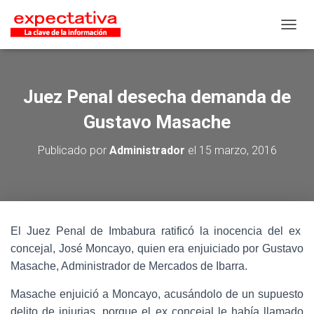
CAMB
Juez Penal desecha demanda de
Gustavo Masache
Publicado por
Administrador
el
15 marzo, 2016
El Juez Penal de Imbabura ratificó la inocencia del ex
concejal, José Moncayo, quien era enjuiciado por Gustavo
Masache, Administrador de Mercados de Ibarra.
Masache enjuició a Moncayo, acusándolo de un supuesto
delito de injurias, porque el ex concejal le había llamado