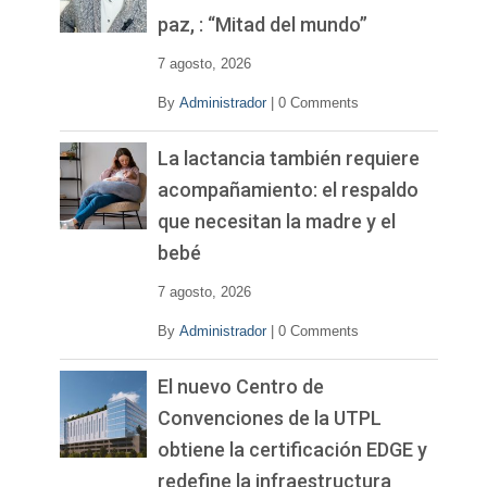
d
paz, : “Mitad del mundo”
e
o
7 agosto, 2026
By
Administrador
|
0 Comments
La lactancia también requiere
acompañamiento: el respaldo
que necesitan la madre y el
bebé
7 agosto, 2026
By
Administrador
|
0 Comments
El nuevo Centro de
Convenciones de la UTPL
obtiene la certificación EDGE y
redefine la infraestructura