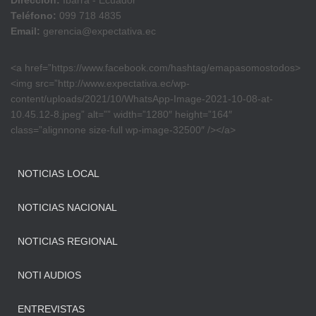
Dirección:
Ibarra - Ecuador
Teléfono:
099 718 4835
Email:
gerencia@expectativa.ec
<a href=”https://www.facebook.com/hashtag/emapasomostodos>
<img src=”http://www.expectativa.ec/wp-
content/uploads/2021/10/WhatsApp-Image-2021-10-08-at-
10.45.12-8.jpeg” alt=”” width=”1280″ height=”164″
class=”alignnone size-full wp-image-32500″ /></a>
NOTICIAS LOCAL
NOTICIAS NACIONAL
NOTICIAS REGIONAL
NOTI AUDIOS
ENTREVISTAS