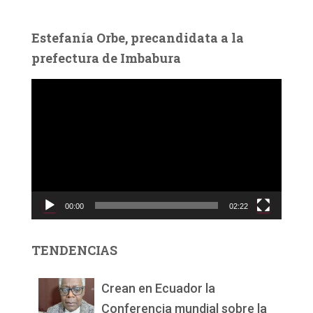
Estefanía Orbe, precandidata a la
prefectura de Imbabura
R
e
p
r
o
d
u
c
00:00
02:22
t
o
r
TENDENCIAS
d
e
v
Crean en Ecuador la
í
Conferencia mundial sobre la