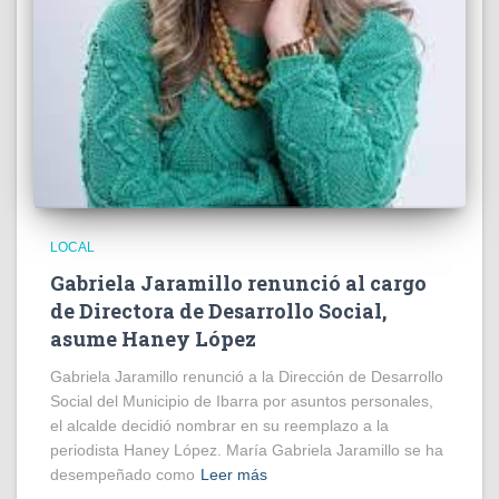
LOCAL
Gabriela Jaramillo renunció al cargo
de Directora de Desarrollo Social,
asume Haney López
Gabriela Jaramillo renunció a la Dirección de Desarrollo
Social del Municipio de Ibarra por asuntos personales,
el alcalde decidió nombrar en su reemplazo a la
periodista Haney López. María Gabriela Jaramillo se ha
desempeñado como
Leer más