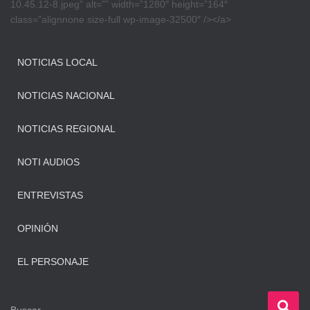
10.45.12-8.jpeg” alt=”” width=”1280″ height=”164″
class=”alignnone size-full wp-image-32500″ /></a>
NOTICIAS LOCAL
NOTICIAS NACIONAL
NOTICIAS REGIONAL
NOTI AUDIOS
ENTREVISTAS
OPINIÓN
EL PERSONAJE
B