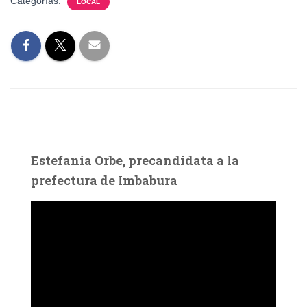
Categorías:
LOCAL
Estefanía Orbe, precandidata a la
prefectura de Imbabura
R
e
p
r
o
d
u