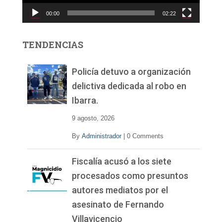
c
00:00
02:22
t
o
r
TENDENCIAS
d
e
v
Policía detuvo a organización
í
delictiva dedicada al robo en
d
Ibarra.
e
o
9 agosto, 2026
By
Administrador
|
0 Comments
Fiscalía acusó a los siete
procesados como presuntos
autores mediatos por el
asesinato de Fernando
Villavicencio