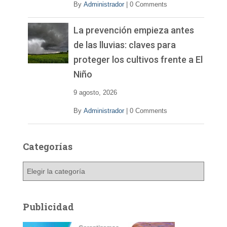
By
Administrador
|
0 Comments
La prevención empieza antes
de las lluvias: claves para
proteger los cultivos frente a El
Niño
9 agosto, 2026
By
Administrador
|
0 Comments
Categorías
C
a
t
e
Publicidad
g
o