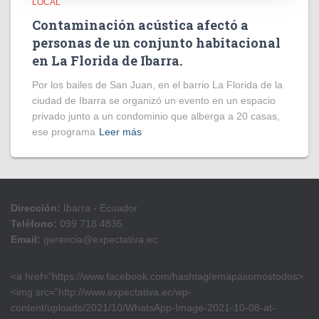
LOCAL
Contaminación acústica afectó a
personas de un conjunto habitacional
en La Florida de Ibarra.
Por los bailes de San Juan, en el barrio La Florida de la
ciudad de Ibarra se organizó un evento en un espacio
privado junto a un condominio que alberga a 20 casas,
ese programa
Leer más
Dirección:
Ibarra - Ecuador
Teléfono:
099 718 4835
Email:
gerencia@expectativa.ec
<a href=”https://www.facebook.com/hashtag/emapasomostodos>
<img src=”http://www.expectativa.ec/wp-
content/uploads/2021/10/WhatsApp-Image-2021-10-08-at-