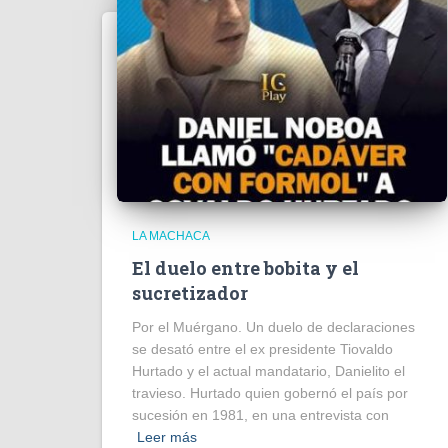
LA MACHACA
El duelo entre bobita y el
sucretizador
Por el Muérgano. Un duelo de declaraciones
se desató entre el ex presidente Tiovaldo
Hurtado y el actual mandatario, Danielito el
travieso. Hurtado quien gobernó el país por
sucesión en 1981, en una entrevista con
Leer más