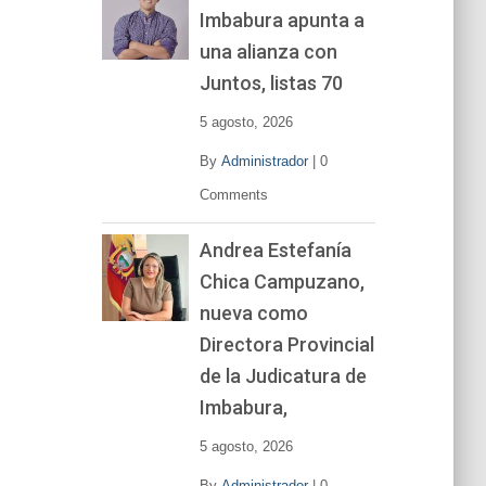
Imbabura apunta a
e
v
una alianza con
í
Juntos, listas 70
d
e
5 agosto, 2026
o
By
Administrador
|
0
Comments
Andrea Estefanía
Chica Campuzano,
nueva como
Directora Provincial
de la Judicatura de
Imbabura,
5 agosto, 2026
By
Administrador
|
0