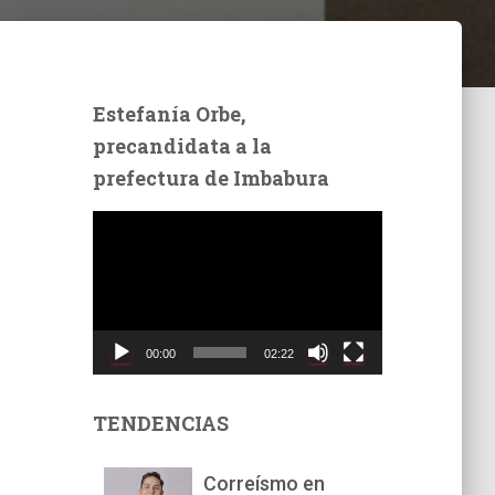
Estefanía Orbe,
precandidata a la
prefectura de Imbabura
R
e
p
r
o
d
00:00
02:22
u
c
t
TENDENCIAS
o
r
Correísmo en
d