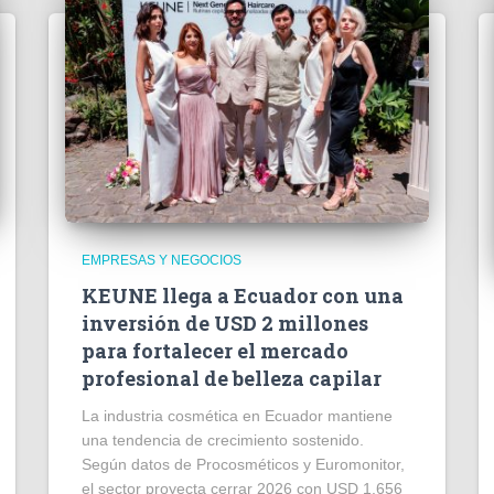
EMPRESAS Y NEGOCIOS
KEUNE llega a Ecuador con una
inversión de USD 2 millones
para fortalecer el mercado
profesional de belleza capilar
La industria cosmética en Ecuador mantiene
una tendencia de crecimiento sostenido.
Según datos de Procosméticos y Euromonitor,
el sector proyecta cerrar 2026 con USD 1.656