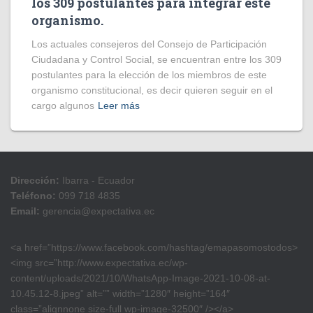
los 309 postulantes para integrar este
organismo.
Los actuales consejeros del Consejo de Participación
Ciudadana y Control Social, se encuentran entre los 309
postulantes para la elección de los miembros de este
organismo constitucional, es decir quieren seguir en el
cargo algunos
Leer más
Dirección:
Ibarra - Ecuador
Teléfono:
099 718 4835
Email:
gerencia@expectativa.ec
<a href=”https://www.facebook.com/hashtag/emapasomostodos>
<img src=”http://www.expectativa.ec/wp-
content/uploads/2021/10/WhatsApp-Image-2021-10-08-at-
10.45.12-8.jpeg” alt=”” width=”1280″ height=”164″
class=”alignnone size-full wp-image-32500″ /></a>