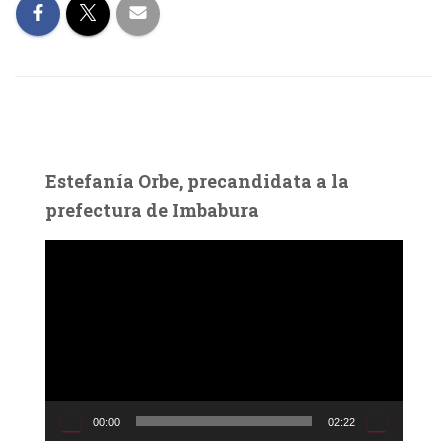
Estefanía Orbe, precandidata a la
prefectura de Imbabura
R
e
p
r
o
d
u
c
00:00
02:22
t