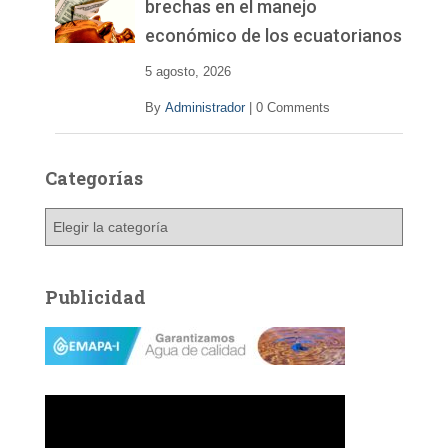
brechas en el manejo
económico de los ecuatorianos
5 agosto, 2026
By
Administrador
|
0 Comments
Categorías
C
a
t
e
Publicidad
g
o
r
í
a
s