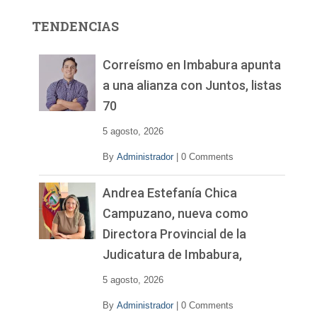
o
r
TENDENCIAS
d
e
v
Correísmo en Imbabura apunta
í
a una alianza con Juntos, listas
d
70
e
o
5 agosto, 2026
By
Administrador
|
0 Comments
Andrea Estefanía Chica
Campuzano, nueva como
Directora Provincial de la
Judicatura de Imbabura,
5 agosto, 2026
By
Administrador
|
0 Comments