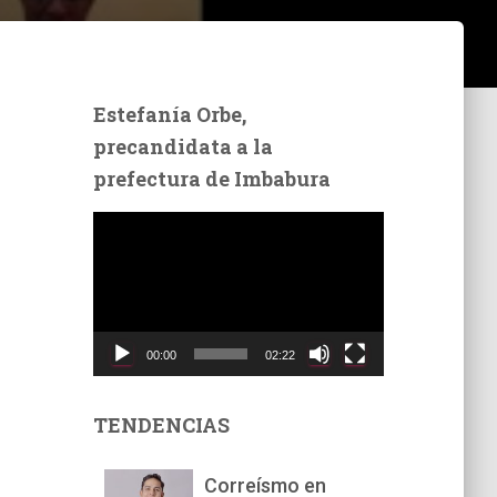
Estefanía Orbe,
precandidata a la
prefectura de Imbabura
R
e
p
r
o
d
00:00
02:22
u
c
t
TENDENCIAS
o
r
Correísmo en
d