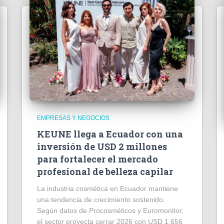
EMPRESAS Y NEGOCIOS
KEUNE llega a Ecuador con una
inversión de USD 2 millones
para fortalecer el mercado
profesional de belleza capilar
La industria cosmética en Ecuador mantiene
una tendencia de crecimiento sostenido.
Según datos de Procosméticos y Euromonitor,
el sector proyecta cerrar 2026 con USD 1.656