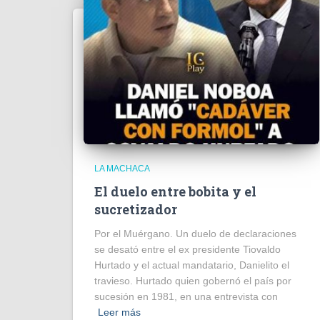
LA MACHACA
El duelo entre bobita y el
sucretizador
Por el Muérgano. Un duelo de declaraciones
se desató entre el ex presidente Tiovaldo
Hurtado y el actual mandatario, Danielito el
travieso. Hurtado quien gobernó el país por
sucesión en 1981, en una entrevista con
Leer más