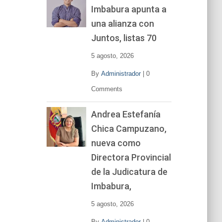
Imbabura apunta a
e
v
una alianza con
í
Juntos, listas 70
d
e
5 agosto, 2026
o
By
Administrador
|
0
Comments
Andrea Estefanía
Chica Campuzano,
nueva como
Directora Provincial
de la Judicatura de
Imbabura,
5 agosto, 2026
By
Administrador
|
0