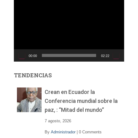
R
e
p
r
o
d
u
c
00:00
02:22
t
o
r
TENDENCIAS
d
e
v
Crean en Ecuador la
í
Conferencia mundial sobre la
d
paz, : “Mitad del mundo”
e
o
7 agosto, 2026
By
Administrador
|
0 Comments