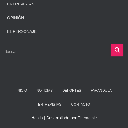
ENTREVISTAS
OPINIÓN
EL PERSONAJE
B
Buscar …
u
s
c
a
r
:
INICIO
NOTICIAS
DEPORTES
FARÁNDULA
ENTREVISTAS
CONTACTO
Hestia | Desarrollado por
ThemeIsle