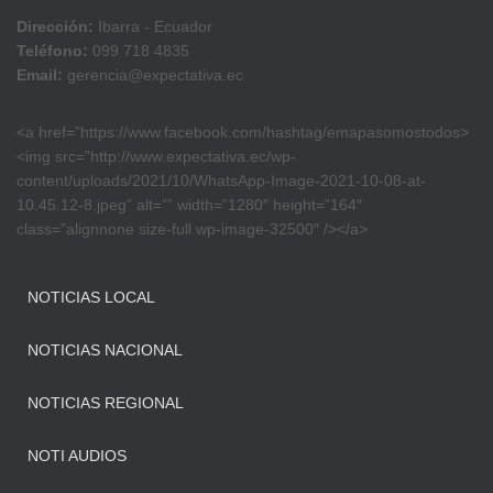
Dirección:
Ibarra - Ecuador
Teléfono:
099 718 4835
Email:
gerencia@expectativa.ec
<a href=”https://www.facebook.com/hashtag/emapasomostodos>
<img src=”http://www.expectativa.ec/wp-
content/uploads/2021/10/WhatsApp-Image-2021-10-08-at-
10.45.12-8.jpeg” alt=”” width=”1280″ height=”164″
class=”alignnone size-full wp-image-32500″ /></a>
NOTICIAS LOCAL
NOTICIAS NACIONAL
NOTICIAS REGIONAL
NOTI AUDIOS