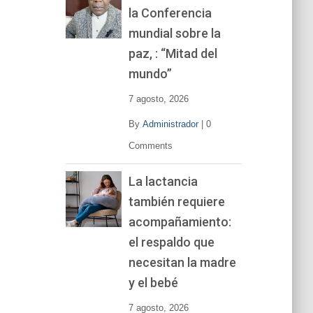
la Conferencia
e
v
mundial sobre la
í
paz, : “Mitad del
d
mundo”
e
o
7 agosto, 2026
By
Administrador
|
0
Comments
La lactancia
también requiere
acompañamiento:
el respaldo que
necesitan la madre
y el bebé
7 agosto, 2026