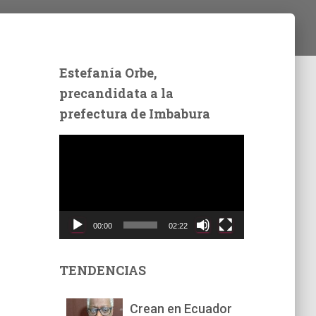
Estefanía Orbe,
precandidata a la
prefectura de Imbabura
R
e
p
r
o
d
00:00
02:22
u
c
t
TENDENCIAS
o
r
Crean en Ecuador
d