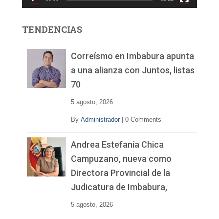
t
o
r
TENDENCIAS
d
e
v
Correísmo en Imbabura apunta
í
a una alianza con Juntos, listas
d
70
e
o
5 agosto, 2026
By
Administrador
|
0 Comments
Andrea Estefanía Chica
Campuzano, nueva como
Directora Provincial de la
Judicatura de Imbabura,
5 agosto, 2026