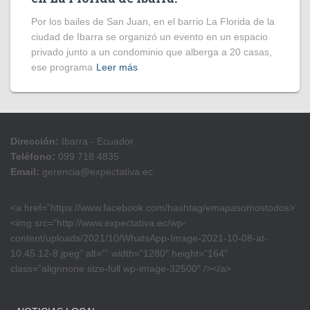
Por los bailes de San Juan, en el barrio La Florida de la
ciudad de Ibarra se organizó un evento en un espacio
privado junto a un condominio que alberga a 20 casas,
ese programa
Leer más
Dirección:
Ibarra - Ecuador
Teléfono:
099 718 4835
Email:
gerencia@expectativa.ec
<a href=”https://www.facebook.com/hashtag/emapasomostodos>
<img src=”http://www.expectativa.ec/wp-
content/uploads/2021/10/WhatsApp-Image-2021-10-08-at-
10.45.12-8.jpeg” alt=”” width=”1280″ height=”164″
class=”alignnone size-full wp-image-32500″ /></a>