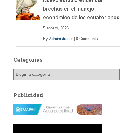
Nuevo estudio evidencia
brechas en el manejo
económico de los ecuatorianos
5 agosto, 2026
By
Administrador
|
0 Comments
Categorías
C
a
t
e
Publicidad
g
o
r
í
a
s