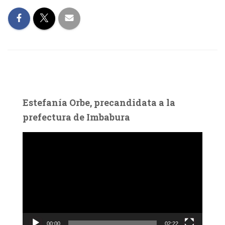
Estefanía Orbe, precandidata a la
prefectura de Imbabura
R
e
p
r
o
d
u
c
00:00
02:22