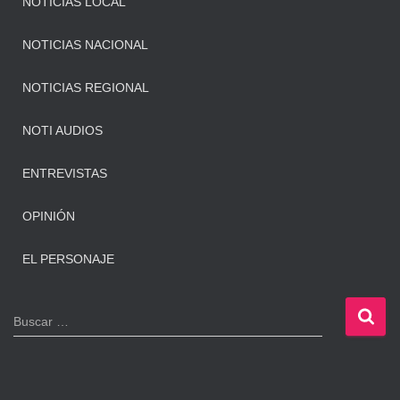
NOTICIAS LOCAL
NOTICIAS NACIONAL
NOTICIAS REGIONAL
NOTI AUDIOS
ENTREVISTAS
OPINIÓN
EL PERSONAJE
B
Buscar …
u
s
c
a