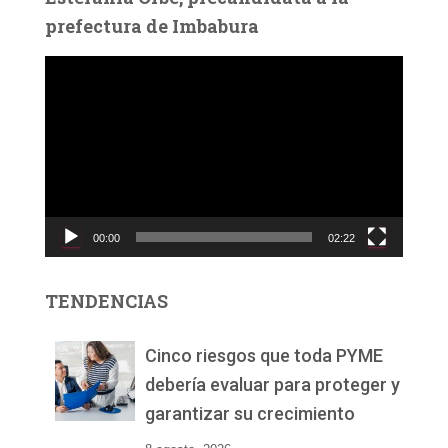
prefectura de Imbabura
R
e
p
r
o
d
u
c
00:00
02:22
t
o
r
TENDENCIAS
d
e
v
Cinco riesgos que toda PYME
í
debería evaluar para proteger y
d
garantizar su crecimiento
e
o