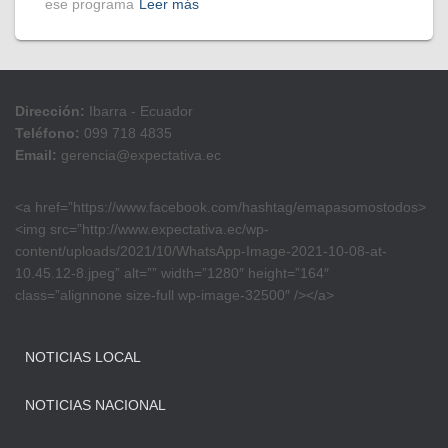
ese programa
Leer más
Dirección:
Ibarra - Ecuador
Teléfono:
099 718 4835
Email:
gerencia@expectativa.ec
<a href=”https://www.facebook.com/hashtag/emapasomostodos>
<img src=”http://www.expectativa.ec/wp-
content/uploads/2021/10/WhatsApp-Image-2021-10-08-at-
10.45.12-8.jpeg” alt=”” width=”1280″ height=”164″
class=”alignnone size-full wp-image-32500″ /></a>
NOTICIAS LOCAL
NOTICIAS NACIONAL