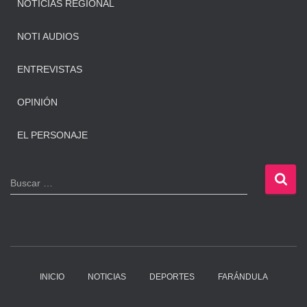
NOTICIAS REGIONAL
NOTI AUDIOS
ENTREVISTAS
OPINIÓN
EL PERSONAJE
B
Buscar …
u
s
c
a
r
:
INICIO
NOTICIAS
DEPORTES
FARÁNDULA