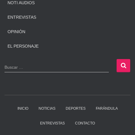
NOTI AUDIOS
ENTREVISTAS
OPINIÓN
EL PERSONAJE
B
Buscar …
u
s
c
a
r
:
INICIO
NOTICIAS
DEPORTES
FARÁNDULA
ENTREVISTAS
CONTACTO