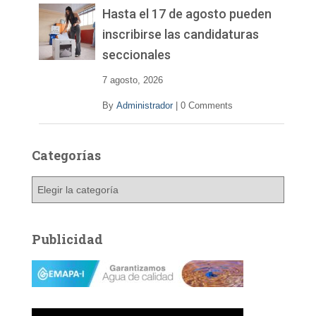
Hasta el 17 de agosto pueden
inscribirse las candidaturas
seccionales
7 agosto, 2026
By
Administrador
|
0 Comments
Categorías
C
a
t
e
Publicidad
g
o
r
í
a