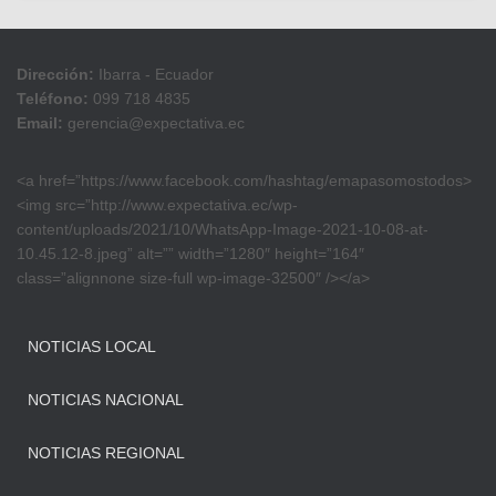
Dirección:
Ibarra - Ecuador
Teléfono:
099 718 4835
Email:
gerencia@expectativa.ec
<a href=”https://www.facebook.com/hashtag/emapasomostodos>
<img src=”http://www.expectativa.ec/wp-
content/uploads/2021/10/WhatsApp-Image-2021-10-08-at-
10.45.12-8.jpeg” alt=”” width=”1280″ height=”164″
class=”alignnone size-full wp-image-32500″ /></a>
NOTICIAS LOCAL
NOTICIAS NACIONAL
NOTICIAS REGIONAL