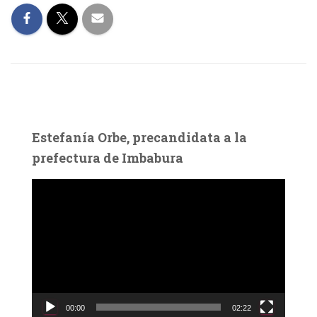
Estefanía Orbe, precandidata a la
prefectura de Imbabura
R
e
p
r
o
d
u
c
00:00
02:22
t