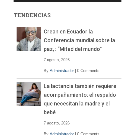
o
r
TENDENCIAS
d
e
v
Crean en Ecuador la
í
Conferencia mundial sobre la
d
paz, : “Mitad del mundo”
e
o
7 agosto, 2026
By
Administrador
|
0 Comments
La lactancia también requiere
acompañamiento: el respaldo
que necesitan la madre y el
bebé
7 agosto, 2026
By
Administrador
|
0 Comments