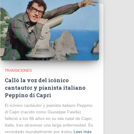
TRANSICIONES
Calló la voz del icónico
cantautor y pianista italiano
Peppino di Capri
El icónico cantautor y pianista italiano Peppino
di Capri (nacido como Giuseppe Faiella)
falleció a los 86 años en su isla natal de Capri,
Italia, tras atravesar una larga enfermedad. Es
recordado mundialmente por éxitos
Leer más