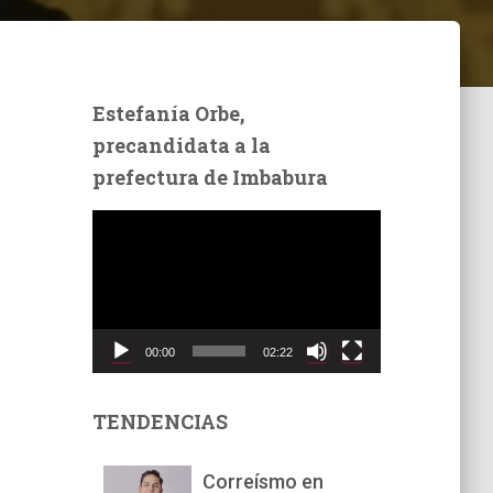
Estefanía Orbe,
precandidata a la
prefectura de Imbabura
R
e
p
r
o
d
00:00
02:22
u
c
t
TENDENCIAS
o
r
Correísmo en
d