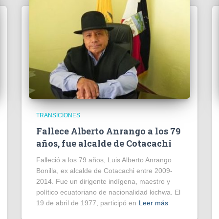
TRANSICIONES
Fallece Alberto Anrango a los 79
años, fue alcalde de Cotacachi
Falleció a los 79 años, Luis Alberto Anrango
Bonilla, ex alcalde de Cotacachi entre 2009-
2014. Fue un dirigente indígena, maestro y
político ecuatoriano de nacionalidad kichwa. El
19 de abril de 1977, participó en
Leer más