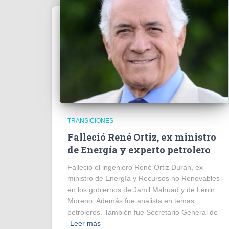
TRANSICIONES
Falleció René Ortiz, ex ministro
de Energía y experto petrolero
Falleció el ingeniero René Ortiz Durán, ex
ministro de Energía y Recursos no Renovables
en los gobiernos de Jamil Mahuad y de Lenin
Moreno. Además fue analista en temas
petroleros. También fue Secretario General de
Leer más