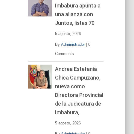
Imbabura apunta a
e
v
una alianza con
í
Juntos, listas 70
d
e
5 agosto, 2026
o
By
Administrador
|
0
Comments
Andrea Estefanía
Chica Campuzano,
nueva como
Directora Provincial
de la Judicatura de
Imbabura,
5 agosto, 2026
By
Administrador
|
0