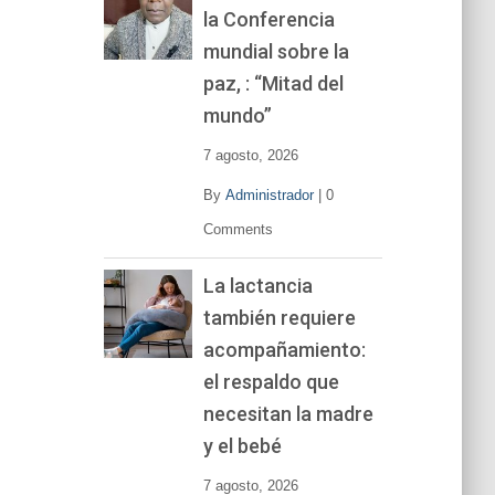
la Conferencia
e
v
mundial sobre la
í
paz, : “Mitad del
d
mundo”
e
o
7 agosto, 2026
By
Administrador
|
0
Comments
La lactancia
también requiere
acompañamiento:
el respaldo que
necesitan la madre
y el bebé
7 agosto, 2026