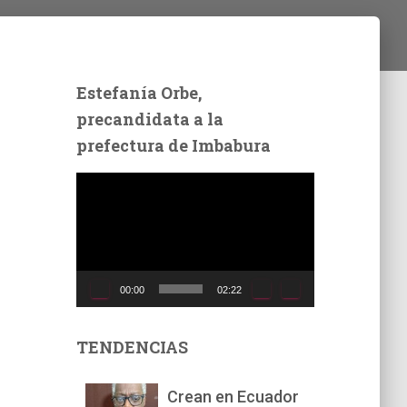
Estefanía Orbe,
precandidata a la
prefectura de Imbabura
R
e
p
r
o
d
00:00
02:22
u
c
t
TENDENCIAS
o
r
Crean en Ecuador
d