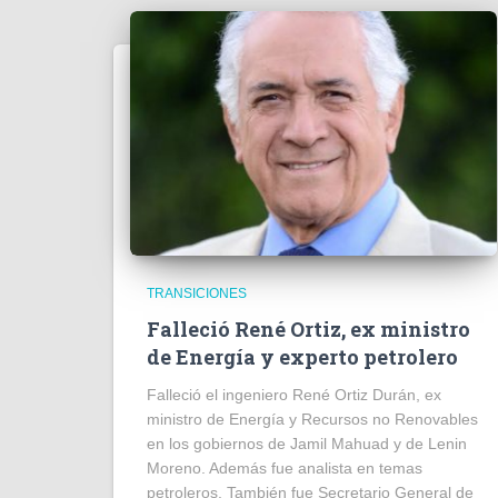
TRANSICIONES
Falleció René Ortiz, ex ministro
de Energía y experto petrolero
Falleció el ingeniero René Ortiz Durán, ex
ministro de Energía y Recursos no Renovables
en los gobiernos de Jamil Mahuad y de Lenin
Moreno. Además fue analista en temas
petroleros. También fue Secretario General de