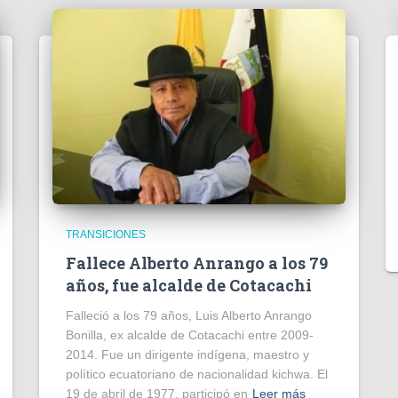
TRANSICIONES
Fallece Alberto Anrango a los 79
años, fue alcalde de Cotacachi
Falleció a los 79 años, Luis Alberto Anrango
Bonilla, ex alcalde de Cotacachi entre 2009-
2014. Fue un dirigente indígena, maestro y
político ecuatoriano de nacionalidad kichwa. El
19 de abril de 1977, participó en
Leer más