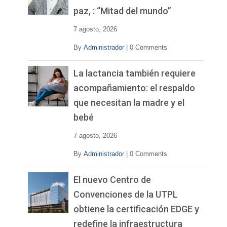
d
paz, : “Mitad del mundo”
e
o
7 agosto, 2026
By
Administrador
|
0 Comments
La lactancia también requiere
acompañamiento: el respaldo
que necesitan la madre y el
bebé
7 agosto, 2026
By
Administrador
|
0 Comments
El nuevo Centro de
Convenciones de la UTPL
obtiene la certificación EDGE y
redefine la infraestructura