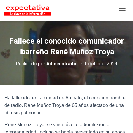
CAMB
Fallece el conocido comunicador
ibarreño René Muñoz Troya
Publicado por
Administrador
el
1 octubre, 2024
Ha fallecido en la ciudad de Ambato, el conocido hombre
de radio, Rene Muñoz Troya de 65 años afectado de una
fibrosis pulmonar.
René Muñoz Troya, se vinculó a la radiodifusión a
temprana edad, incluso se había presentado en su época