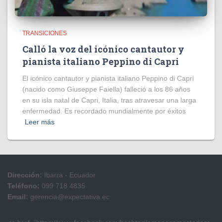
TRANSICIONES
Calló la voz del icónico cantautor y
pianista italiano Peppino di Capri
El icónico cantautor y pianista italiano Peppino di Capri
(nacido como Giuseppe Faiella) falleció a los 86 años
en su isla natal de Capri, Italia, tras atravesar una larga
enfermedad. Es recordado mundialmente por éxitos
Leer más
Dirección:
Ibarra - Ecuador
Teléfono:
099 718 4835
Email:
gerencia@expectativa.ec