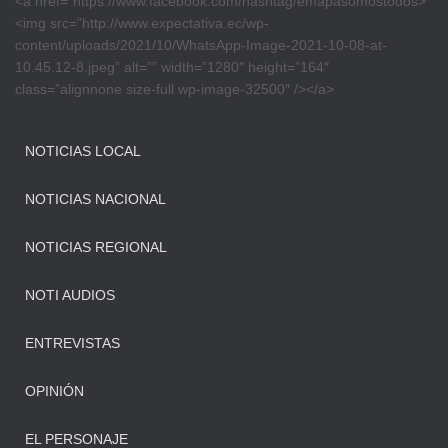
<a href=”https://www.facebook.com/hashtag/emapasomostodos>
<img src=”http://www.expectativa.ec/wp-
content/uploads/2021/10/WhatsApp-Image-2021-10-08-at-
10.45.12-8.jpeg” alt=”” width=”1280″ height=”164″
class=”alignnone size-full wp-image-32500″ /></a>
NOTICIAS LOCAL
NOTICIAS NACIONAL
NOTICIAS REGIONAL
NOTI AUDIOS
ENTREVISTAS
OPINIÓN
EL PERSONAJE