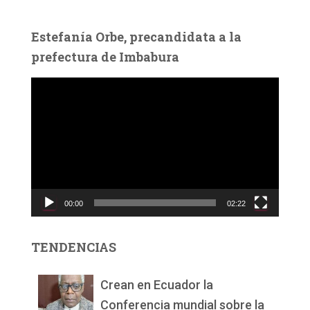
Estefanía Orbe, precandidata a la
prefectura de Imbabura
R
e
p
r
o
d
u
c
00:00
02:22
t
o
r
TENDENCIAS
d
e
v
Crean en Ecuador la
í
Conferencia mundial sobre la