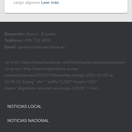
cargo algunos
Leer más
Dirección:
Ibarra - Ecuador
Teléfono:
099 718 4835
Email:
gerencia@expectativa.ec
<a href=”https://www.facebook.com/hashtag/emapasomostodos>
<img src=”http://www.expectativa.ec/wp-
content/uploads/2021/10/WhatsApp-Image-2021-10-08-at-
10.45.12-8.jpeg” alt=”” width=”1280″ height=”164″
class=”alignnone size-full wp-image-32500″ /></a>
NOTICIAS LOCAL
NOTICIAS NACIONAL