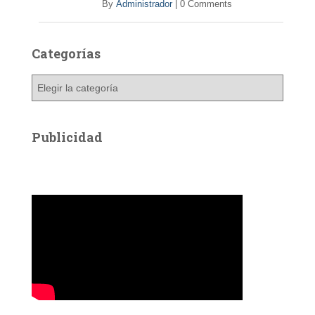
By
Administrador
|
0 Comments
Categorías
C
a
t
e
Publicidad
g
o
r
í
a
s