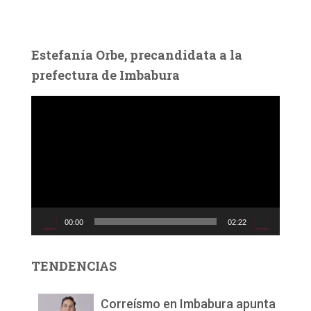
Estefanía Orbe, precandidata a la
prefectura de Imbabura
R
e
p
r
o
d
u
c
00:00
02:22
t
o
r
TENDENCIAS
d
e
v
Correísmo en Imbabura apunta