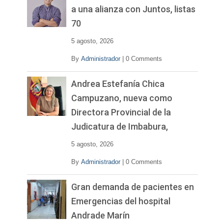
í
a una alianza con Juntos, listas
d
70
e
o
5 agosto, 2026
By
Administrador
|
0 Comments
Andrea Estefanía Chica
Campuzano, nueva como
Directora Provincial de la
Judicatura de Imbabura,
5 agosto, 2026
By
Administrador
|
0 Comments
Gran demanda de pacientes en
Emergencias del hospital
Andrade Marín