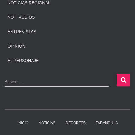
NOTICIAS REGIONAL
NOTI AUDIOS
ENTREVISTAS
OPINIÓN
EL PERSONAJE
B
Buscar …
u
s
c
a
r
:
INICIO
NOTICIAS
DEPORTES
FARÁNDULA