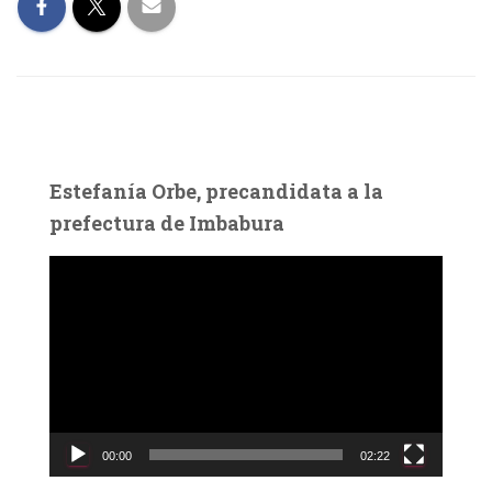
Estefanía Orbe, precandidata a la
prefectura de Imbabura
R
e
p
r
o
d
u
c
00:00
02:22
t
o