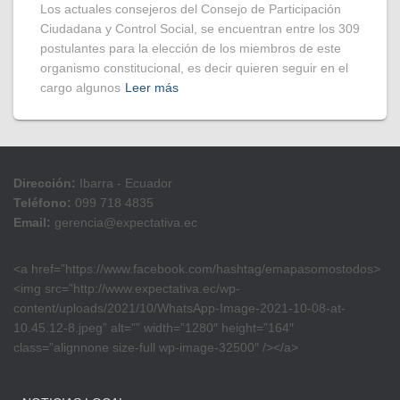
Los actuales consejeros del Consejo de Participación
Ciudadana y Control Social, se encuentran entre los 309
postulantes para la elección de los miembros de este
organismo constitucional, es decir quieren seguir en el
cargo algunos
Leer más
Dirección:
Ibarra - Ecuador
Teléfono:
099 718 4835
Email:
gerencia@expectativa.ec
<a href=”https://www.facebook.com/hashtag/emapasomostodos>
<img src=”http://www.expectativa.ec/wp-
content/uploads/2021/10/WhatsApp-Image-2021-10-08-at-
10.45.12-8.jpeg” alt=”” width=”1280″ height=”164″
class=”alignnone size-full wp-image-32500″ /></a>