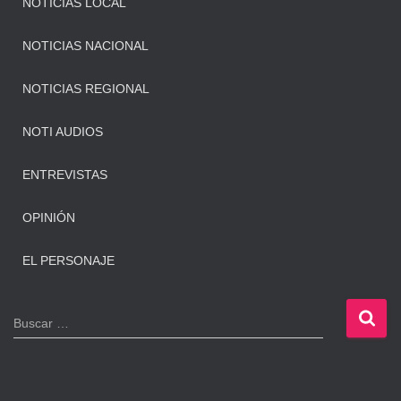
NOTICIAS LOCAL
NOTICIAS NACIONAL
NOTICIAS REGIONAL
NOTI AUDIOS
ENTREVISTAS
OPINIÓN
EL PERSONAJE
B
Buscar …
u
s
c
a