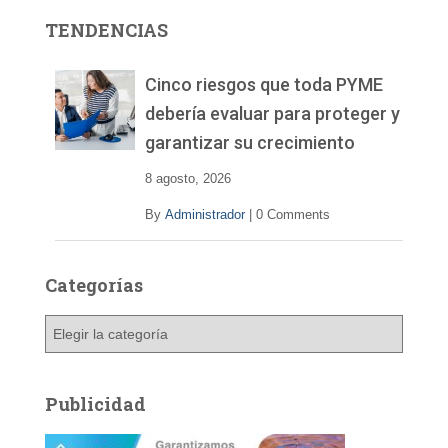
r
TENDENCIAS
d
e
v
Cinco riesgos que toda PYME
í
debería evaluar para proteger y
d
garantizar su crecimiento
e
o
8 agosto, 2026
By
Administrador
|
0 Comments
Categorías
C
a
t
e
Publicidad
g
o