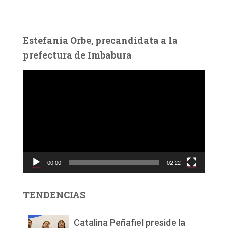
Estefanía Orbe, precandidata a la
prefectura de Imbabura
R
e
p
r
o
d
u
c
00:00
02:22
t
o
r
TENDENCIAS
d
e
v
Catalina Peñafiel preside la