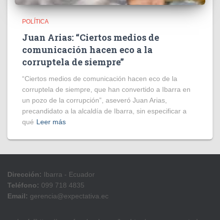
POLÍTICA
Juan Arias: “Ciertos medios de
comunicación hacen eco a la
corruptela de siempre”
“Ciertos medios de comunicación hacen eco de la
corruptela de siempre, que han convertido a Ibarra en
un pozo de la corrupción”, aseveró Juan Arias,
precandidato a la alcaldía de Ibarra, sin especificar a
qué
Leer más
Dirección:
Ibarra - Ecuador
Teléfono:
099 718 4835
Email:
gerencia@expectativa.ec