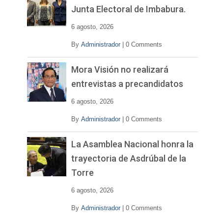
í
Junta Electoral de Imbabura.
d
e
6 agosto, 2026
o
By
Administrador
|
0 Comments
Mora Visión no realizará
entrevistas a precandidatos
6 agosto, 2026
By
Administrador
|
0 Comments
La Asamblea Nacional honra la
trayectoria de Asdrúbal de la
Torre
6 agosto, 2026
By
Administrador
|
0 Comments