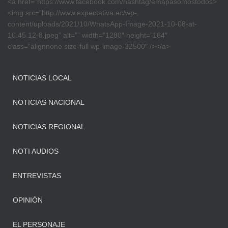
<a href=”https://www.facebook.com/hashtag/emapasomostodos>
<img src=”http://www.expectativa.ec/wp-
content/uploads/2021/10/WhatsApp-Image-2021-10-08-at-
10.45.12-8.jpeg” alt=”” width=”1280″ height=”164″
class=”alignnone size-full wp-image-32500″ /></a>
NOTICIAS LOCAL
NOTICIAS NACIONAL
NOTICIAS REGIONAL
NOTI AUDIOS
ENTREVISTAS
OPINIÓN
EL PERSONAJE