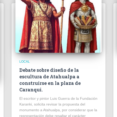
LOCAL
Debate sobre diseño de la
escultura de Atahualpa a
construirse en la plaza de
Caranqui.
El escritor y pintor Luis Guerra de la Fundación
Karanki, solicita revisar la propuesta del
monumento a Atahualpa, por considerar que la
representación debe resaltar el carácter