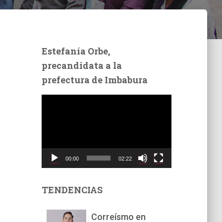
Estefanía Orbe,
precandidata a la
prefectura de Imbabura
R
e
p
r
o
d
00:00
02:22
u
c
t
TENDENCIAS
o
r
Correísmo en
d