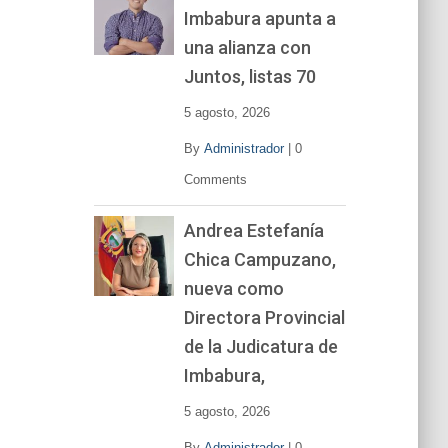
Imbabura apunta a
e
v
una alianza con
í
Juntos, listas 70
d
e
5 agosto, 2026
o
By
Administrador
|
0
Comments
Andrea Estefanía
Chica Campuzano,
nueva como
Directora Provincial
de la Judicatura de
Imbabura,
5 agosto, 2026
By
Administrador
|
0