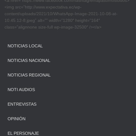
<a href=”https://www.facebook.com/hashtag/emapasomostodos>
<img src=”http://www.expectativa.ec/wp-
content/uploads/2021/10/WhatsApp-Image-2021-10-08-at-
10.45.12-8.jpeg” alt=”” width=”1280″ height=”164″
class=”alignnone size-full wp-image-32500″ /></a>
NOTICIAS LOCAL
NOTICIAS NACIONAL
NOTICIAS REGIONAL
NOTI AUDIOS
ENTREVISTAS
OPINIÓN
EL PERSONAJE