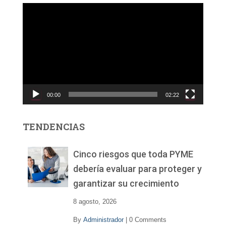
R
e
p
r
o
d
u
c
00:00
02:22
t
o
r
TENDENCIAS
d
e
v
Cinco riesgos que toda PYME
í
debería evaluar para proteger y
d
garantizar su crecimiento
e
o
8 agosto, 2026
By
Administrador
|
0 Comments