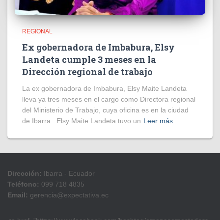
REGIONAL
Ex gobernadora de Imbabura, Elsy
Landeta cumple 3 meses en la
Dirección regional de trabajo
La ex gobernadora de Imbabura, Elsy Maite Landeta
lleva ya tres meses en el cargo como Directora regional
del Ministerio de Trabajo, cuya oficina es en la ciudad
de Ibarra. Elsy Maite Landeta tuvo un
Leer más
Dirección:
Ibarra - Ecuador
Teléfono:
099 718 4835
Email:
gerencia@expectativa.ec