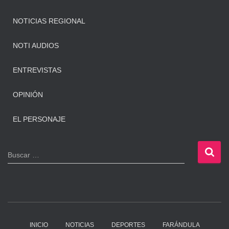
NOTICIAS REGIONAL
NOTI AUDIOS
ENTREVISTAS
OPINIÓN
EL PERSONAJE
B
Buscar …
u
s
c
a
r
:
INICIO
NOTICIAS
DEPORTES
FARÁNDULA