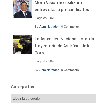
Mora Visión no realizará
entrevistas a precandidatos
6 agosto, 2026
By
Administrador
|
0 Comments
La Asamblea Nacional honra la
trayectoria de Asdrúbal de la
Torre
6 agosto, 2026
By
Administrador
|
0 Comments
Categorías
C
a
t