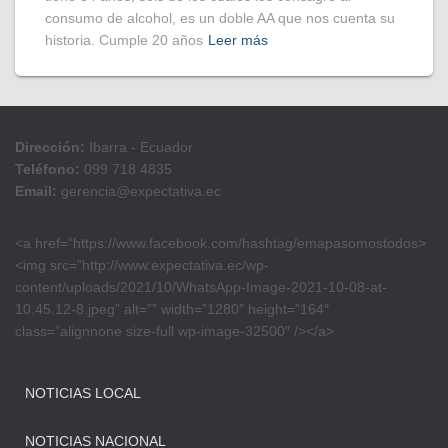
consumo de alcohol, es un doble AA que nos cuenta su
historia. Cumple 20 años
Leer más
Dirección:
Ibarra - Ecuador
Teléfono:
099 718 4835
Email:
gerencia@expectativa.ec
<a href=”https://www.facebook.com/hashtag/emapasomostodos>
<img src=”http://www.expectativa.ec/wp-
content/uploads/2021/10/WhatsApp-Image-2021-10-08-at-
10.45.12-8.jpeg” alt=”” width=”1280″ height=”164″
class=”alignnone size-full wp-image-32500″ /></a>
NOTICIAS LOCAL
NOTICIAS NACIONAL