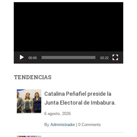
R
e
p
r
o
d
u
c
00:00
02:22
t
o
r
TENDENCIAS
d
e
v
Catalina Peñafiel preside la
í
Junta Electoral de Imbabura.
d
e
6 agosto, 2026
o
By
Administrador
|
0 Comments