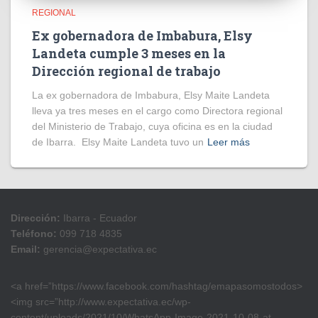
REGIONAL
Ex gobernadora de Imbabura, Elsy
Landeta cumple 3 meses en la
Dirección regional de trabajo
La ex gobernadora de Imbabura, Elsy Maite Landeta
lleva ya tres meses en el cargo como Directora regional
del Ministerio de Trabajo, cuya oficina es en la ciudad
de Ibarra. Elsy Maite Landeta tuvo un
Leer más
Dirección:
Ibarra - Ecuador
Teléfono:
099 718 4835
Email:
gerencia@expectativa.ec
<a href=”https://www.facebook.com/hashtag/emapasomostodos>
<img src=”http://www.expectativa.ec/wp-
content/uploads/2021/10/WhatsApp-Image-2021-10-08-at-