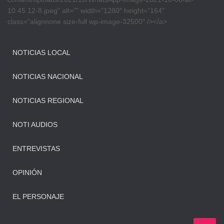
10.45.12-8.jpeg” alt=”” width=”1280″ height=”164″
class=”alignnone size-full wp-image-32500″ /></a>
NOTICIAS LOCAL
NOTICIAS NACIONAL
NOTICIAS REGIONAL
NOTI AUDIOS
ENTREVISTAS
OPINIÓN
EL PERSONAJE