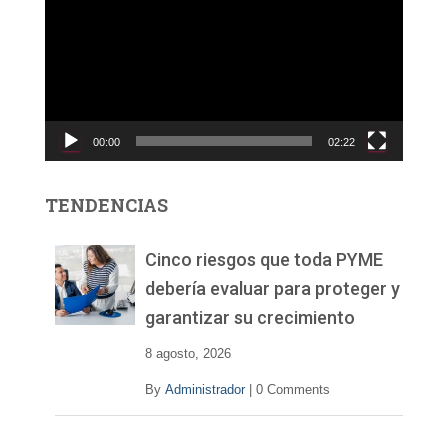
p
r
o
d
u
c
00:00
02:22
t
o
r
TENDENCIAS
d
e
v
Cinco riesgos que toda PYME
í
debería evaluar para proteger y
d
garantizar su crecimiento
e
o
8 agosto, 2026
By
Administrador
|
0 Comments