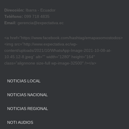
Dirección:
Ibarra - Ecuador
Teléfono:
099 718 4835
Email:
gerencia@expectativa.ec
<a href=”https://www.facebook.com/hashtag/emapasomostodos>
<img src=”http://www.expectativa.ec/wp-
content/uploads/2021/10/WhatsApp-Image-2021-10-08-at-
10.45.12-8.jpeg” alt=”” width=”1280″ height=”164″
class=”alignnone size-full wp-image-32500″ /></a>
NOTICIAS LOCAL
NOTICIAS NACIONAL
NOTICIAS REGIONAL
NOTI AUDIOS