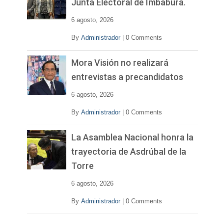
Junta Electoral de Imbabura.
d
e
6 agosto, 2026
o
By
Administrador
|
0 Comments
Mora Visión no realizará
entrevistas a precandidatos
6 agosto, 2026
By
Administrador
|
0 Comments
La Asamblea Nacional honra la
trayectoria de Asdrúbal de la
Torre
6 agosto, 2026
By
Administrador
|
0 Comments