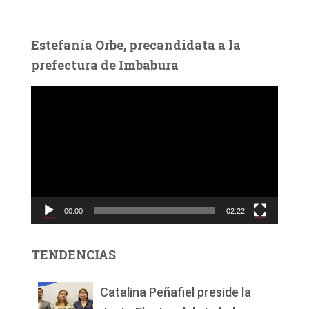
Estefanía Orbe, precandidata a la
prefectura de Imbabura
R
e
p
r
o
d
u
c
00:00
02:22
t
o
r
TENDENCIAS
d
e
v
Catalina Peñafiel preside la
í