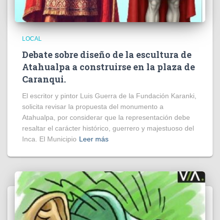
LOCAL
Debate sobre diseño de la escultura de
Atahualpa a construirse en la plaza de
Caranqui.
El escritor y pintor Luis Guerra de la Fundación Karanki,
solicita revisar la propuesta del monumento a
Atahualpa, por considerar que la representación debe
resaltar el carácter histórico, guerrero y majestuoso del
Inca. El Municipio
Leer más