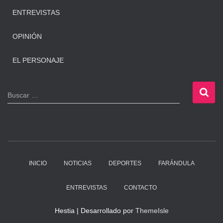
ENTREVISTAS
OPINIÓN
EL PERSONAJE
B
Buscar …
u
s
c
a
r
:
INICIO
NOTICIAS
DEPORTES
FARÁNDULA
ENTREVISTAS
CONTACTO
Hestia | Desarrollado por
ThemeIsle