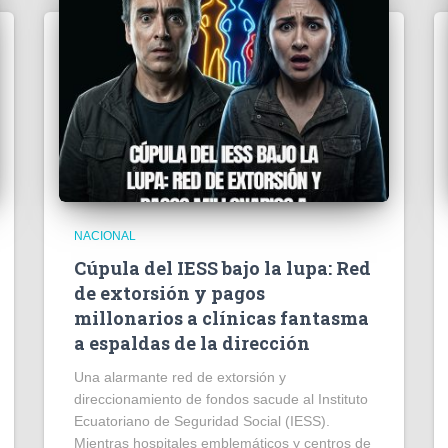
NACIONAL
Cúpula del IESS bajo la lupa: Red
de extorsión y pagos
millonarios a clínicas fantasma
a espaldas de la dirección
​Una alarmante red de extorsión y
direccionamiento de fondos sacude al Instituto
Ecuatoriano de Seguridad Social (IESS).
Mientras hospitales emblemáticos y centros de