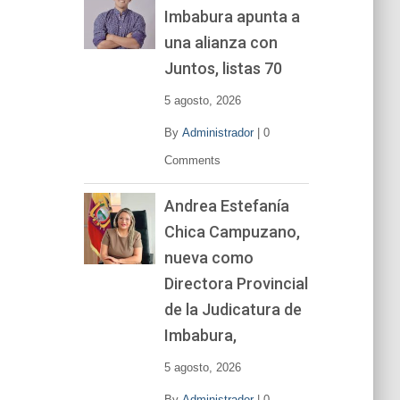
Imbabura apunta a
e
v
una alianza con
í
Juntos, listas 70
d
e
5 agosto, 2026
o
By
Administrador
|
0
Comments
Andrea Estefanía
Chica Campuzano,
nueva como
Directora Provincial
de la Judicatura de
Imbabura,
5 agosto, 2026
By
Administrador
|
0