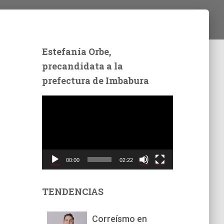
Estefanía Orbe,
precandidata a la
prefectura de Imbabura
R
e
p
r
o
d
00:00
02:22
u
c
t
TENDENCIAS
o
r
Correísmo en
d