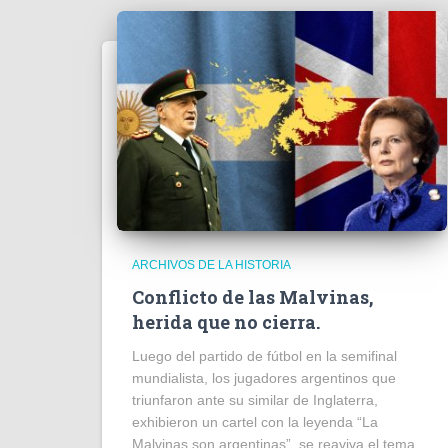
ARCHIVOS DE LA HISTORIA
Conflicto de las Malvinas,
herida que no cierra.
Luego del partido de fútbol en la semifinal
mundialista, los jugadores argentinos que
triunfaron ante su similar de Inglaterra,
exhibieron un cartel con la leyenda “La
Malvinas son argentinas”, se reaviva el tema