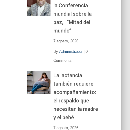
la Conferencia
e
v
mundial sobre la
í
paz, : “Mitad del
d
mundo”
e
o
7 agosto, 2026
By
Administrador
|
0
Comments
La lactancia
también requiere
acompañamiento:
el respaldo que
necesitan la madre
y el bebé
7 agosto, 2026