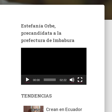
Estefanía Orbe,
precandidata a la
prefectura de Imbabura
R
e
p
r
o
d
00:00
02:22
u
c
t
TENDENCIAS
o
r
Crean en Ecuador
d