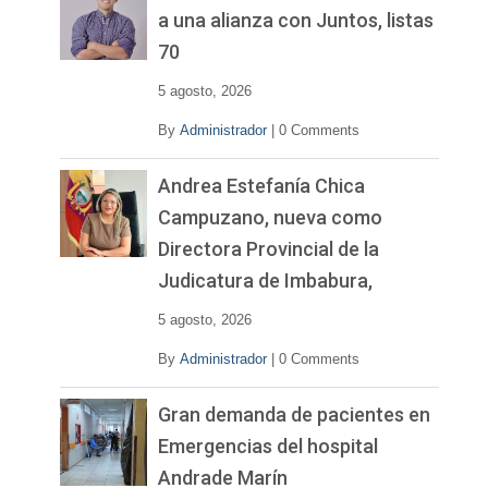
í
a una alianza con Juntos, listas
d
70
e
o
5 agosto, 2026
By
Administrador
|
0 Comments
Andrea Estefanía Chica
Campuzano, nueva como
Directora Provincial de la
Judicatura de Imbabura,
5 agosto, 2026
By
Administrador
|
0 Comments
Gran demanda de pacientes en
Emergencias del hospital
Andrade Marín