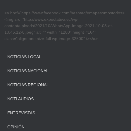
<a href=”https://www.facebook.com/hashtag/emapasomostodos>
<img src=”http://www.expectativa.ec/wp-
content/uploads/2021/10/WhatsApp-Image-2021-10-08-at-
10.45.12-8.jpeg” alt=”” width=”1280″ height=”164″
class=”alignnone size-full wp-image-32500″ /></a>
NOTICIAS LOCAL
NOTICIAS NACIONAL
NOTICIAS REGIONAL
NOTI AUDIOS
ENTREVISTAS
OPINIÓN