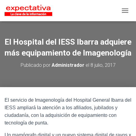
CAMB
El Hospital del IESS Ibarra adquiere
más equipamiento de Imagenología
Publicado por
Administrador
el
8 julio, 2017
El servicio de Imagenología del Hospital General Ibarra del
IESS ampliará la atención a los afiliados, jubilados y
ciudadanía, con la adquisición de equipamiento con
tecnología de punta.
Un mamógrafo digital y un nuevo sistema digital de rayos x