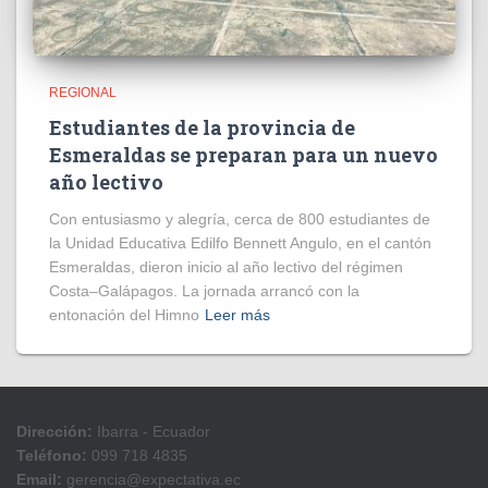
REGIONAL
Estudiantes de la provincia de
Esmeraldas se preparan para un nuevo
año lectivo
Con entusiasmo y alegría, cerca de 800 estudiantes de
la Unidad Educativa Edilfo Bennett Angulo, en el cantón
Esmeraldas, dieron inicio al año lectivo del régimen
Costa–Galápagos. La jornada arrancó con la
entonación del Himno
Leer más
Dirección:
Ibarra - Ecuador
Teléfono:
099 718 4835
Email:
gerencia@expectativa.ec