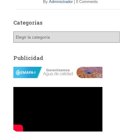
By
Administrador
|
0 Comments
Categorías
C
a
t
e
Publicidad
g
o
r
í
a
s