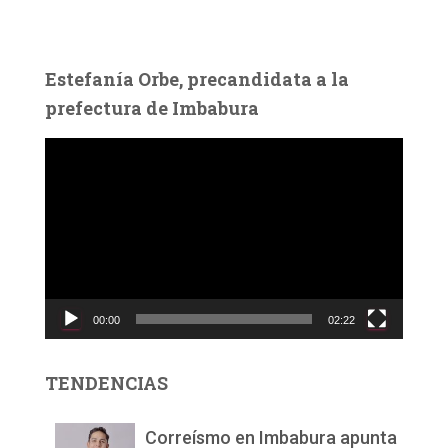
Estefanía Orbe, precandidata a la
prefectura de Imbabura
R
e
p
r
o
d
u
c
00:00
02:22
t
o
r
TENDENCIAS
d
e
v
Correísmo en Imbabura apunta