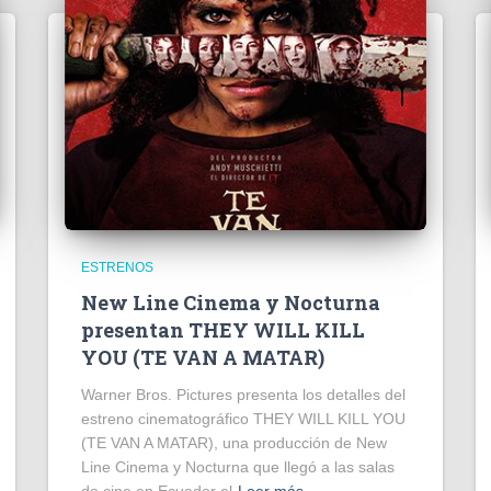
ESTRENOS
New Line Cinema y Nocturna
presentan THEY WILL KILL
YOU (TE VAN A MATAR)
Warner Bros. Pictures presenta los detalles del
estreno cinematográfico THEY WILL KILL YOU
(TE VAN A MATAR), una producción de New
Line Cinema y Nocturna que llegó a las salas