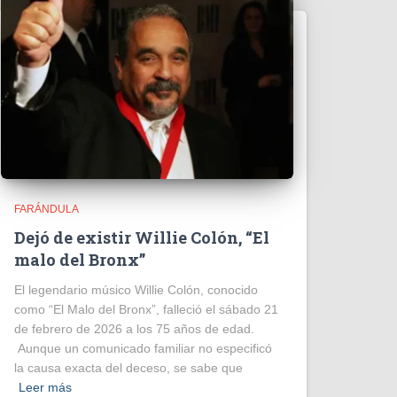
FARÁNDULA
Dejó de existir Willie Colón, “El
malo del Bronx”
El legendario músico Willie Colón, conocido
como “El Malo del Bronx”, falleció el sábado 21
de febrero de 2026 a los 75 años de edad.
Aunque un comunicado familiar no especificó
la causa exacta del deceso, se sabe que
Leer más