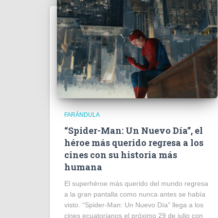
FARÁNDULA
“Spider-Man: Un Nuevo Día”, el
héroe más querido regresa a los
cines con su historia más
humana
El superhéroe más querido del mundo regresa
a la gran pantalla como nunca antes se había
visto. “Spider-Man: Un Nuevo Día” llega a los
cines ecuatorianos el próximo 29 de julio con