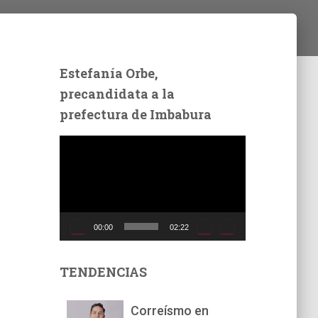
Estefanía Orbe,
precandidata a la
prefectura de Imbabura
R
e
p
r
o
d
00:00
02:22
u
c
t
TENDENCIAS
o
r
Correísmo en
d