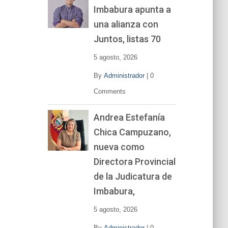
Imbabura apunta a
e
v
una alianza con
í
Juntos, listas 70
d
e
5 agosto, 2026
o
By
Administrador
|
0
Comments
Andrea Estefanía
Chica Campuzano,
nueva como
Directora Provincial
de la Judicatura de
Imbabura,
5 agosto, 2026
By
Administrador
|
0