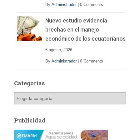
By
Administrador
|
0 Comments
Nuevo estudio evidencia
brechas en el manejo
económico de los ecuatorianos
5 agosto, 2026
By
Administrador
|
0 Comments
Categorías
C
a
t
e
Publicidad
g
o
r