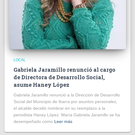
LOCAL
Gabriela Jaramillo renunció al cargo
de Directora de Desarrollo Social,
asume Haney López
Gabriela Jaramillo renunció a la Dirección de Desarrollo
Social del Municipio de Ibarra por asuntos personales,
el alcalde decidió nombrar en su reemplazo a la
periodista Haney López. María Gabriela Jaramillo se ha
desempeñado como
Leer más