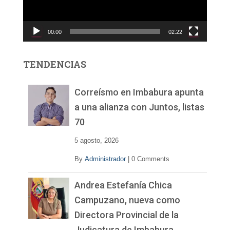
d
u
c
00:00
02:22
t
o
r
TENDENCIAS
d
e
v
Correísmo en Imbabura apunta
í
a una alianza con Juntos, listas
d
70
e
o
5 agosto, 2026
By
Administrador
|
0 Comments
Andrea Estefanía Chica
Campuzano, nueva como
Directora Provincial de la
Judicatura de Imbabura,