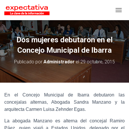
CAMB
Dos mujeres debutaron en el
Concejo Municipal de Ibarra
Publicado por
Administrador
el
29 octubre, 2015
En el Concejo Municipal de Ibarra debutaron las
concejalas alternas, Abogada Sandra Manzano y la
arquitecta Carmen Luisa Zehnder Egas.
La abogada Manzano es alterna del concejal Ramiro
Páez, quien viajó a Estados Unidos, delegado por el