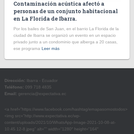
Contaminación acústica afectó a
personas de un conjunto habitacional
en La Florida de Ibarra.
Por los bailes de San Juan, en el barrio La Florida de la
ciudad de Ibarra se organizó un evento en un espacio
privado junto a un condominio que alberga a 20 casas,
ese programa
Leer más
Dirección:
Ibarra - Ecuador
Teléfono:
099 718 4835
Email:
gerencia@expectativa.ec
<a href=”https://www.facebook.com/hashtag/emapasomostodos>
<img src=”http://www.expectativa.ec/wp-
content/uploads/2021/10/WhatsApp-Image-2021-10-08-at-
10.45.12-8.jpeg” alt=”” width=”1280″ height=”164″