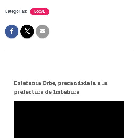
Categorías:
LOCAL
Estefanía Orbe, precandidata a la
prefectura de Imbabura
R
e
p
r
o