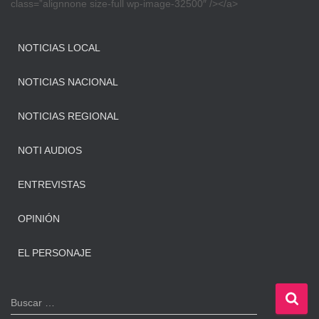
class=”alignnone size-full wp-image-32500″ /></a>
NOTICIAS LOCAL
NOTICIAS NACIONAL
NOTICIAS REGIONAL
NOTI AUDIOS
ENTREVISTAS
OPINIÓN
EL PERSONAJE
B
Buscar …
u