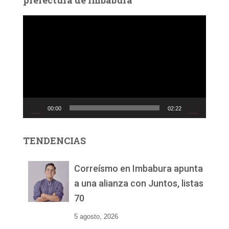
prefectura de Imbabura
R
e
p
r
o
d
u
c
00:00
02:22
t
o
r
TENDENCIAS
d
e
v
Correísmo en Imbabura apunta
í
a una alianza con Juntos, listas
d
70
e
o
5 agosto, 2026