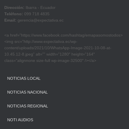
Dirección:
Ibarra - Ecuador
Teléfono:
099 718 4835
Email:
gerencia@expectativa.ec
<a href=”https://www.facebook.com/hashtag/emapasomostodos>
<img src=”http://www.expectativa.ec/wp-
content/uploads/2021/10/WhatsApp-Image-2021-10-08-at-
10.45.12-8.jpeg” alt=”” width=”1280″ height=”164″
class=”alignnone size-full wp-image-32500″ /></a>
NOTICIAS LOCAL
NOTICIAS NACIONAL
NOTICIAS REGIONAL
NOTI AUDIOS