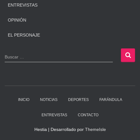
ENTREVISTAS
OPINIÓN
EL PERSONAJE
B
Buscar …
u
s
c
a
r
:
INICIO
NOTICIAS
DEPORTES
FARÁNDULA
ENTREVISTAS
CONTACTO
Hestia | Desarrollado por
ThemeIsle