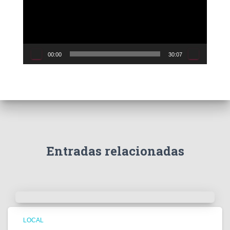
o
d
u
c
00:00
30:07
t
o
r
d
e
v
í
d
e
Entradas relacionadas
o
LOCAL