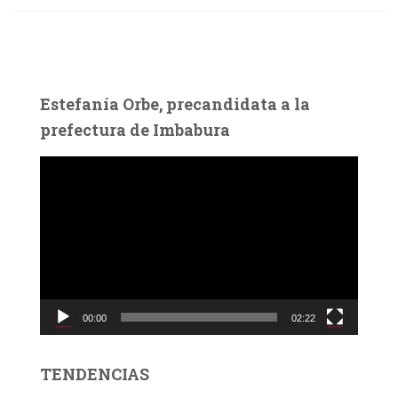
Estefanía Orbe, precandidata a la
prefectura de Imbabura
R
e
p
r
o
d
u
c
00:00
02:22
t
o
r
TENDENCIAS
d