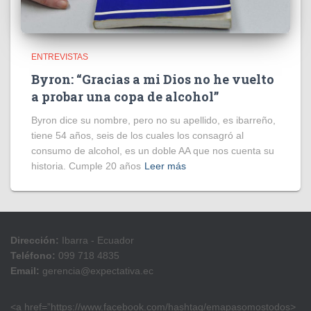
ENTREVISTAS
Byron: “Gracias a mi Dios no he vuelto
a probar una copa de alcohol”
Byron dice su nombre, pero no su apellido, es ibarreño,
tiene 54 años, seis de los cuales los consagró al
consumo de alcohol, es un doble AA que nos cuenta su
historia. Cumple 20 años
Leer más
Dirección:
Ibarra - Ecuador
Teléfono:
099 718 4835
Email:
gerencia@expectativa.ec
<a href=”https://www.facebook.com/hashtag/emapasomostodos>