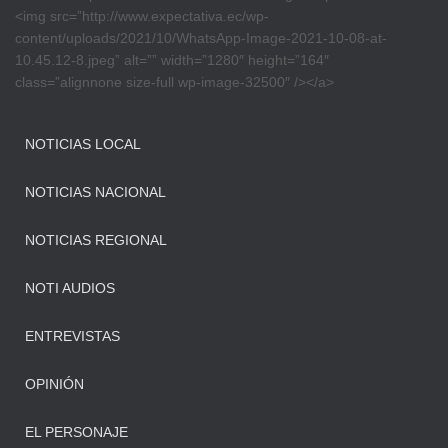
<img src=”http://www.expectativa.ec/wp-
content/uploads/2021/10/WhatsApp-Image-2021-10-08-at-
10.45.12-8.jpeg” alt=”” width=”1280″ height=”164″
class=”alignnone size-full wp-image-32500″ /></a>
NOTICIAS LOCAL
NOTICIAS NACIONAL
NOTICIAS REGIONAL
NOTI AUDIOS
ENTREVISTAS
OPINIÓN
EL PERSONAJE