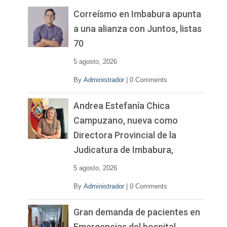
e
v
Correísmo en Imbabura apunta
í
a una alianza con Juntos, listas
d
70
e
o
5 agosto, 2026
By
Administrador
|
0 Comments
Andrea Estefanía Chica
Campuzano, nueva como
Directora Provincial de la
Judicatura de Imbabura,
5 agosto, 2026
By
Administrador
|
0 Comments
Gran demanda de pacientes en
Emergencias del hospital