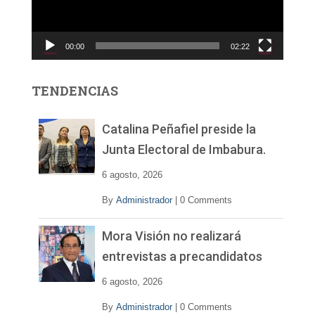
d
u
c
00:00
02:22
t
o
r
TENDENCIAS
d
e
v
Catalina Peñafiel preside la
í
Junta Electoral de Imbabura.
d
e
6 agosto, 2026
o
By
Administrador
|
0 Comments
Mora Visión no realizará
entrevistas a precandidatos
6 agosto, 2026
By
Administrador
|
0 Comments