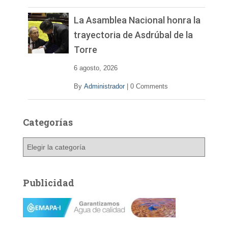
La Asamblea Nacional honra la
trayectoria de Asdrúbal de la
Torre
6 agosto, 2026
By
Administrador
|
0 Comments
Categorías
C
a
t
e
Publicidad
g
o
r
í