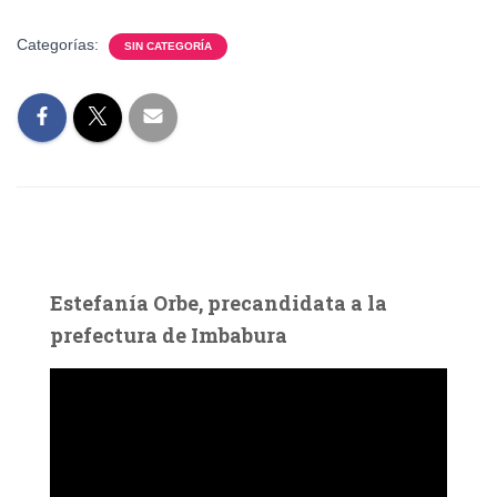
Categorías:
SIN CATEGORÍA
Estefanía Orbe, precandidata a la
prefectura de Imbabura
R
e
p
r
o