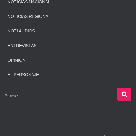
NOTICIAS NACIONAL
NOTICIAS REGIONAL
NOTI AUDIOS
ENTREVISTAS
OPINIÓN
EL PERSONAJE
B
Buscar …
u
s
c
a
r
: