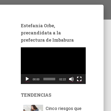
Estefanía Orbe,
precandidata a la
prefectura de Imbabura
R
e
p
r
o
d
00:00
02:22
u
c
t
TENDENCIAS
o
r
Cinco riesgos que
d