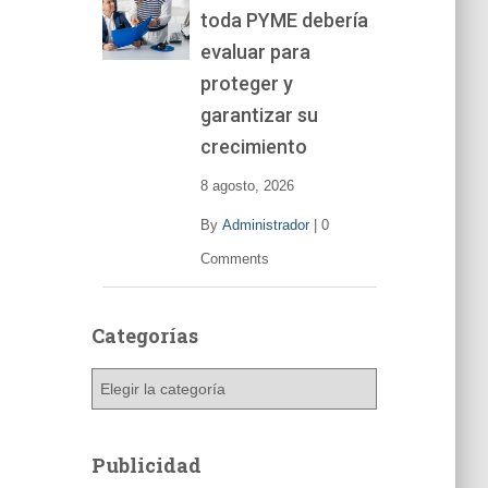
toda PYME debería
e
v
evaluar para
í
proteger y
d
garantizar su
e
o
crecimiento
8 agosto, 2026
By
Administrador
|
0
Comments
Categorías
C
a
t
e
Publicidad
g