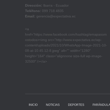
Dirección:
Ibarra - Ecuador
Teléfono:
099 718 4835
Email:
gerencia@expectativa.ec
<a
href=”https://www.facebook.com/hashtag/emapasom
ostodos><img src=”http://www.expectativa.ec/wp-
content/uploads/2021/10/WhatsApp-Image-2021-10-
08-at-10.45.12-8.jpeg” alt=”” width=”1280″
height=”164″ class=”alignnone size-full wp-image-
32500″ /></a>
INICIO
NOTICIAS
DEPORTES
FARÁNDUL