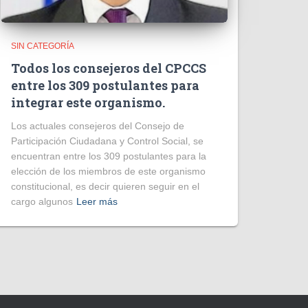
SIN CATEGORÍA
Todos los consejeros del CPCCS
entre los 309 postulantes para
integrar este organismo.
Los actuales consejeros del Consejo de
Participación Ciudadana y Control Social, se
encuentran entre los 309 postulantes para la
elección de los miembros de este organismo
constitucional, es decir quieren seguir en el
cargo algunos
Leer más