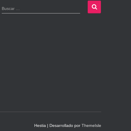
B
Buscar …
u
s
c
a
r
:
Hestia | Desarrollado por
ThemeIsle