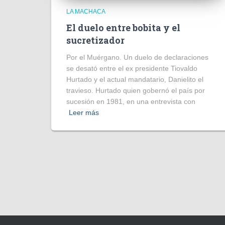
LA MACHACA
El duelo entre bobita y el
sucretizador
Por el Muérgano. Un duelo de declaraciones
se desató entre el ex presidente Tiovaldo
Hurtado y el actual mandatario, Danielito el
travieso. Hurtado quien gobernó el país por
sucesión en 1981, en una entrevista con
Leer más