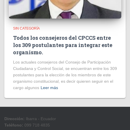
SIN CATEGORÍA
Todos los consejeros del CPCCS entre
los 309 postulantes para integrar este
organismo.
Los actuales consejeros del Consejo de Participación
Ciudadana y Control Social, se encuentran entre los 309
postulantes para la elección de los miembros de este
organismo constitucional, es decir quieren seguir en el
cargo algunos
Leer más
Dirección:
Ibarra - Ecuador
Teléfono:
099 718 4835