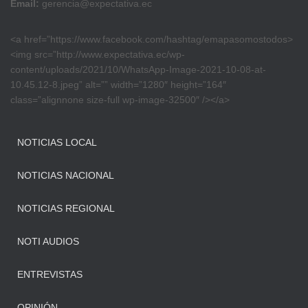
Email:
gerencia@expectativa.ec
<a href=”https://www.facebook.com/hashtag/emapasomostodos>
<img src=”http://www.expectativa.ec/wp-
content/uploads/2021/10/WhatsApp-Image-2021-10-08-at-
10.45.12-8.jpeg” alt=”” width=”1280″ height=”164″
class=”alignnone size-full wp-image-32500″ /></a>
NOTICIAS LOCAL
NOTICIAS NACIONAL
NOTICIAS REGIONAL
NOTI AUDIOS
ENTREVISTAS
OPINIÓN