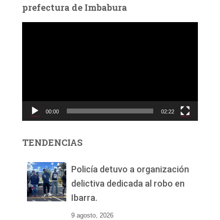
prefectura de Imbabura
R
e
p
r
o
d
u
c
00:00
02:22
t
o
r
TENDENCIAS
d
e
v
Policía detuvo a organización
í
delictiva dedicada al robo en
d
Ibarra.
e
o
9 agosto, 2026