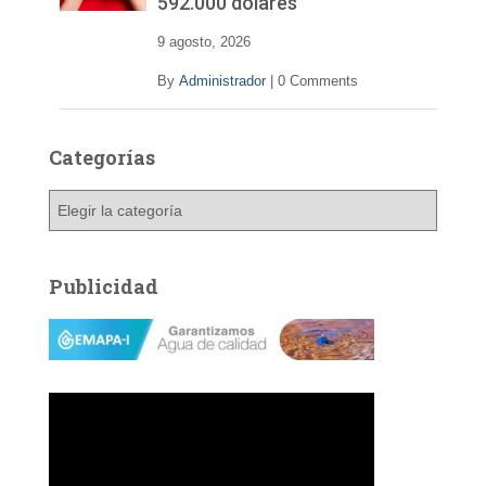
592.000 dólares
9 agosto, 2026
By
Administrador
|
0 Comments
Categorías
C
a
t
e
Publicidad
g
o
r
í
a
s