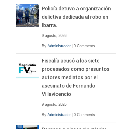
e
v
Policía detuvo a organización
í
delictiva dedicada al robo en
d
Ibarra.
e
o
9 agosto, 2026
By
Administrador
|
0 Comments
Fiscalía acusó a los siete
procesados como presuntos
autores mediatos por el
asesinato de Fernando
Villavicencio
9 agosto, 2026
By
Administrador
|
0 Comments