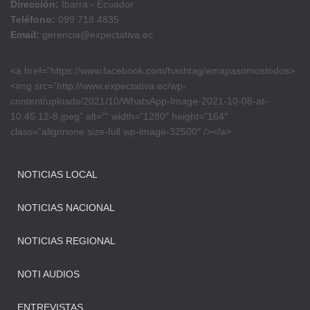
Dirección:
Ibarra - Ecuador
Teléfono:
099 718 4835
Email:
gerencia@expectativa.ec
<a href=”https://www.facebook.com/hashtag/emapasomostodos>
<img src=”http://www.expectativa.ec/wp-
content/uploads/2021/10/WhatsApp-Image-2021-10-08-at-
10.45.12-8.jpeg” alt=”” width=”1280″ height=”164″
class=”alignnone size-full wp-image-32500″ /></a>
NOTICIAS LOCAL
NOTICIAS NACIONAL
NOTICIAS REGIONAL
NOTI AUDIOS
ENTREVISTAS