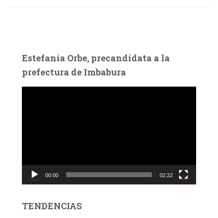
Estefanía Orbe, precandidata a la
prefectura de Imbabura
R
e
p
r
o
d
u
c
00:00
02:22
t
o
r
TENDENCIAS
d