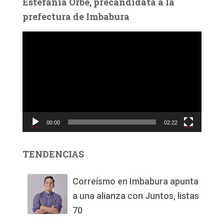
Estefanía Orbe, precandidata a la
prefectura de Imbabura
R
e
p
r
o
d
u
c
00:00
02:22
t
o
r
TENDENCIAS
d
e
v
Correísmo en Imbabura apunta
í
a una alianza con Juntos, listas
d
70
e
o