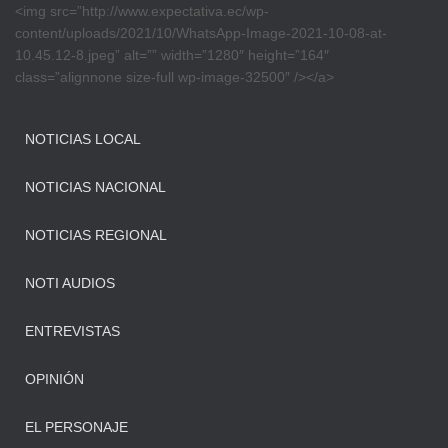
<img src=”http://www.expectativa.ec/wp-
content/uploads/2021/10/WhatsApp-Image-2021-10-08-at-
10.45.12-8.jpeg” alt=”” width=”1280″ height=”164″
class=”alignnone size-full wp-image-32500″ /></a>
NOTICIAS LOCAL
NOTICIAS NACIONAL
NOTICIAS REGIONAL
NOTI AUDIOS
ENTREVISTAS
OPINIÓN
EL PERSONAJE