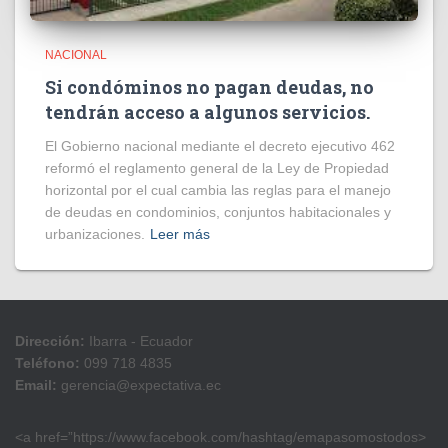
NACIONAL
Si condóminos no pagan deudas, no
tendrán acceso a algunos servicios.
El Gobierno nacional mediante el decreto ejecutivo 462
reformó el reglamento general de la Ley de Propiedad
horizontal por el cual cambia las reglas para el manejo
de deudas en condominios, conjuntos habitacionales y
urbanizaciones.
Leer más
Dirección:
Ibarra - Ecuador
Teléfono:
099 718 4835
Email:
gerencia@expectativa.ec
<a href=”https://www.facebook.com/hashtag/emapasomostodos>